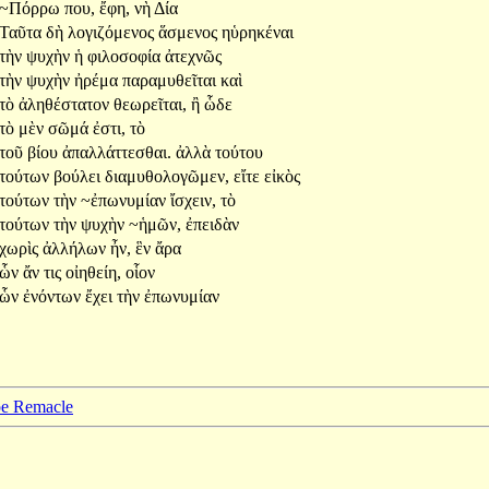
~Πόρρω
που,
ἔφη,
νὴ
Δία
Ταῦτα
δὴ
λογιζόμενος
ἅσμενος
ηὑρηκέναι
τὴν
ψυχὴν
ἡ
φιλοσοφία
ἀτεχνῶς
τὴν
ψυχὴν
ἠρέμα
παραμυθεῖται
καὶ
τὸ
ἀληθέστατον
θεωρεῖται,
ἢ
ὧδε
τὸ
μὲν
σῶμά
ἐστι,
τὸ
τοῦ
βίου
ἀπαλλάττεσθαι.
ἀλλὰ
τούτου
τούτων
βούλει
διαμυθολογῶμεν,
εἴτε
εἰκὸς
τούτων
τὴν
~ἐπωνυμίαν
ἴσχειν,
τὸ
τούτων
τὴν
ψυχὴν
~ἡμῶν,
ἐπειδὰν
χωρὶς
ἀλλήλων
ἦν,
ἓν
ἄρα
ὧν
ἄν
τις
οἰηθείη,
οἷον
ὧν
ἐνόντων
ἔχει
τὴν
ἐπωνυμίαν
ppe Remacle