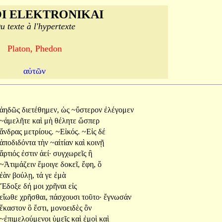
I ELEKTRONIKAI
u texte à l'hypertexte
Platon, Phedon
αὐτῶν
ἀηδῶς
διετέθημεν,
ὡς
~ὕστερον
ἐλέγομεν
~ἀμελῆτε
καὶ
μὴ
θέλητε
ὥσπερ
ἄνδρας
μετρίους.
~Εἰκός.
~Εἰς
δέ
ἀποδιδόντα
τὴν
~αἰτίαν
καὶ
κοινῇ
ἄρτιός
ἐστιν
ἀεί·
συγχωρεῖς
ἢ
~Ἀτιμάζειν
ἔμοιγε
δοκεῖ,
ἔφη,
ὅ
ἐὰν
βούλῃ,
τά
γε
ἐμὰ
Ἔδοξε
δή
μοι
χρῆναι
εἰς
εἴωθε
χρῆσθαι,
πάσχουσι
τοῦτο·
ἔγνωσάν
ἕκαστον
ὃ
ἔστι,
μονοειδὲς
ὂν
~ἐπιμελούμενοι
ὑμεῖς
καὶ
ἐμοὶ
καὶ