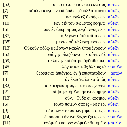
[52]
ὅπερ
τὸ
περιττὸν
ἀεὶ
ἕκαστος
αὐτῶν
[7]
αὑτῶν
φεύγοιεν
καὶ
ῥᾳδίως
ἀπαλλάττοιντο
αὐτῶν;
[5]
καὶ
ἐγὼ
ἐξ
ἀκοῆς
περὶ
αὐτῶν
[10]
τῶν
διὰ
τοῦ
σώματος
ἐφήψω
αὐτῶν;
[6]
οὖν
ἐν
ἀπορρήτοις
λεγόμενος
περὶ
αὐτῶν
[37]
τις
λέγων
αὐτὰ
ταῦτα
περὶ
αὐτῶν
[35]
μέντοι
αὖ
τὰ
λεγόμενα
περὶ
αὐτῶν
[13]
~Οὐκοῦν
φόβῳ
μειζόνων
κακῶν
ὑπομένουσιν
αὐτῶν
[62]
ἐπὶ
γῆς
οἰκιζόμενοι.
~τούτων
δὲ
αὐτῶν
[59]
σελήνην
καὶ
ἄστρα
ὁρᾶσθαι
ὑπ᾽
αὐτῶν
[45]
λόγον
καὶ
τοῖς
ἄλλοις
τὰ
~αὐτῶν
[7]
θεραπείας
ἀπιόντας,
ἐν
ᾗ
ἐπιστατοῦσιν
~αὐτῶν
[31]
ἂν
ἕκαστα
ἴοι
κατὰ
τὰς
αὐτῶν
[32]
τε
καὶ
φιλότιμοι,
ἔπειτα
ἀπέχονται
αὐτῶν.
[21]
αἱ
ψυχαὶ
ἡμῶν
τὴν
ἐπιστήμην
αὐτῶν;
[13]
οὖν.
~Τί
δὲ
οἱ
κόσμιοι
αὐτῶν;
[6]
τοῦτο
ποιεῖν·
σαφὲς
~δὲ
περὶ
αὐτῶν
[9]
ἡδὺ
τῶν
~τοιούτων
μηδὲ
μετέχει
αὐτῶν
[14]
ἀκούσαιμι
ἥντινα
δόξαν
ἔχεις
περὶ
~αὐτῶν.
[11]
ἐσόμεθα
καὶ
γνωσόμεθα
δι᾽
ἡμῶν
(αὐτῶν