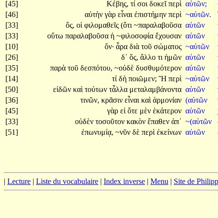
[45]
Κέβης,
τί
σοι
δοκεῖ
περὶ
αὐτῶν;
[46]
αὐτὴν
γὰρ
εἶναι
ἐπιστήμην
περὶ
~αὐτῶν.
[33]
ὅς,
οἱ
φιλομαθεῖς
(ὅτι
~παραλαβοῦσα
αὐτῶν
[33]
οὕτω
παραλαβοῦσα
ἡ
~φιλοσοφία
ἔχουσαν
αὐτῶν
[10]
ὄν·
ἆρα
διὰ
τοῦ
σώματος
~αὐτῶν
[26]
δ᾽
ὅς,
ἄλλο
τι
ἡμῶν
αὐτῶν
[35]
παρὰ
τοῦ
δεσπότου,
~οὐδὲ
δυσθυμότερον
αὐτῶν
[14]
τί
δὴ
ποιῶμεν;
Ἢ
περὶ
~αὐτῶν
[50]
εἰδῶν
καὶ
τούτων
τἆλλα
μεταλαμβάνοντα
αὐτῶν
[36]
τινῶν,
κρᾶσιν
εἶναι
καὶ
ἁρμονίαν
(αὐτῶν
[45]
γὰρ
εἰ
ὅτε
μὲν
ἑκάτερον
αὐτῶν
[33]
οὐδὲν
τοσοῦτον
κακὸν
ἔπαθεν
ἀπ᾽
~(αὐτῶν
[51]
ἐπωνυμίᾳ,
~νῦν
δὲ
περὶ
ἐκείνων
αὐτῶν
|
Lecture
|
Liste du vocabulaire
|
Index inverse
|
Menu
|
Site de Phili