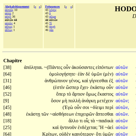
Alphabétiquement
[
«
»
]
Fréquences
[
«
»
]
HODO
αὐτοὺς
10
43
λέγεις
αὐτὼ
2
43
ὃ
D
αὐτῷ
36
43
σῶμα
αὐτῶν 44
44 αὐτῶν
αὑτῶν
4
45
Τί
αὔτως
1
45
ψυχὴ
αὕτως
1
46
γάρ
Chapitre
[38]
ἀπόληται.
~(Πάντες
οὖν
ἀκούσαντες
εἰπόντων
αὐτῶν
[64]
ὁμολογήσητε·
ἐὰν
δὲ
ὑμῶν
(μὲν)
αὐτῶν
[31]
ἀνθρώπινον
γένος,
καὶ
γίγνεσθαι
ἐξ
αὐτῶν
[46]
(ἐστὶν
ὥσπερ
ἔχει·
ἑκάστῳ
οὖν
αὐτῶν
[52]
ὅπερ
τὸ
ἄρτιον
ὅμως
ἕκαστος
αὐτῶν
[9]
ὅσον
μὴ
πολλὴ
ἀνάγκη
μετέχειν
αὐτῶν;
[45]
(Ἐγὼ
οὖν
σοι
~δίειμι
περὶ
αὐτῶν,
[48]
ἑκάστῃ
τῶν
~αἰσθήσεων
ἐπιχειρῶν
ἅπτεσθαι
αὐτῶν.
[18]
ἄλλο
τι
οἷς
τὰ
~παιδικὰ
αὐτῶν
[25]
καὶ
ἡντινοῦν
ἐνδέχεται;
Ἢ
~ἀεὶ
αὐτῶν
[64]
Κρίτων,
οὐδὲν
καινότερον·
ὅτι
ὑμῶν
αὐτῶν