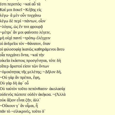
ἐστι
περιττός·
~καὶ
αὖ
τὰ
Καί
μοι
δοκεῖ
~Κέβης
εἰς
λέγω·
ἃ
μὲν
οὖν
τυγχάνω
λέγω
δὲ
περὶ
~πάντων,
οἷον
~λόγος,
ὡς
ἔν
τινι
φρουρᾷ
~μέτρι᾽
ἄν
μοι
φαίνοιτο
λέγειν,
μὴ
οὐχὶ
παντὶ
~τρόπῳ
ἐλέγχειν
οἱ
ἀνδρεῖοι
τὸν
~θάνατον,
ὅταν
οἱ
φιλοσοφίᾳ
ἱκανῶς
καθηράμενοι
ἄνευ
οἷα
τυγχάνει
ὄντα,
~καὶ
τὴν
οἰκεῖα
ἑκάστοις
προσγένηται,
τότε
δὴ
οἵπερ
ἄριστοί
εἰσιν
τῶν
ὄντων
~ὁμοιότητας
τῆς
μελέτης;
~Δῆλον
δή,
~Οὐ
γὰρ
ἂν
πρέποι,
ἔφη,
Οὐ
γὰρ
δὴ
ἀφ᾽
οὗ
Οὐ
ταὐτὸν
τοῦτο
πεπόνθασιν·
ἀκολασίᾳ
οὐδενὸς
πώποτε
οὐδὲν
ἀκήκοα.
~(Ἀλλὰ
οὐκ
ἄξιον
εἶναι
ζῆν,
ἀλλ᾽
~Οὔκουν
γ᾽
ἂν
οἶμαι,
ἦ
πᾶν
τὸ
~εἰλικρινές,
τοῦτο
δ᾽