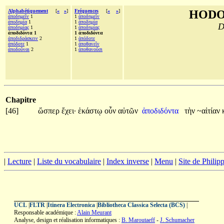
Alphabétiquement
[
«
»
]
Fréquences
[
«
»
]
HODO
ἀποδημεῖν
1
1
ἀποδημεῖν
ἀποδημία
1
1
ἀποδημία
D
ἀποδημίας
1
1
ἀποδημίας
ἀποδιδόντα 1
1 ἀποδιδόντα
ἀποδιδράσκειν
2
1
ἀπόδοτε
ἀπόδοτε
1
1
ἀποθανεῖν
ἀποδοῦναι
2
1
ἀποθανοῦσι
Chapitre
[46]
ὥσπερ
ἔχει·
ἑκάστῳ
οὖν
αὐτῶν
ἀποδιδόντα
τὴν
~αἰτίαν
|
Lecture
|
Liste du vocabulaire
|
Index inverse
|
Menu
|
Site de Phili
UCL
|
FLTR
|
Itinera Electronica
|
Bibliotheca Classica Selecta (BCS)
|
Responsable académique :
Alain Meurant
Analyse, design et réalisation informatiques :
B. Maroutaeff
-
J. Schumacher