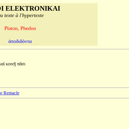
I ELEKTRONIKAI
u texte à l'hypertexte
Platon, Phedon
ἀποδιδόντα
καὶ
κοινῇ
πᾶσι
ppe Remacle