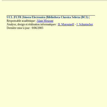
UCL
|
FLTR
|
Itinera Electronica
|
Bibliotheca Classica Selecta (BCS)
|
Responsable académique :
Alain Meurant
Analyse, design et réalisation informatiques :
B. Maroutaeff
-
J. Schumacher
Dernière mise à jour : 9/06/2005