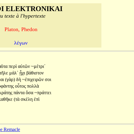
I ELEKTRONIKAI
u texte à l'hypertexte
Platon, Phedon
λέγων
αῦτα
περὶ
αὐτῶν
~μέτρι᾽
τῆλε
μάλ᾽
ᾗχι
βάθιστον
αι
(γὰρ)
δὴ
~ἐπιχειρῶν
σοι
ὑφάντης
οὗτος
πολλὰ
κράτης
πάντα
ὅσα
~πράττει
καθῆκε
(τὰ
σκέλη
ἐπὶ
ppe Remacle