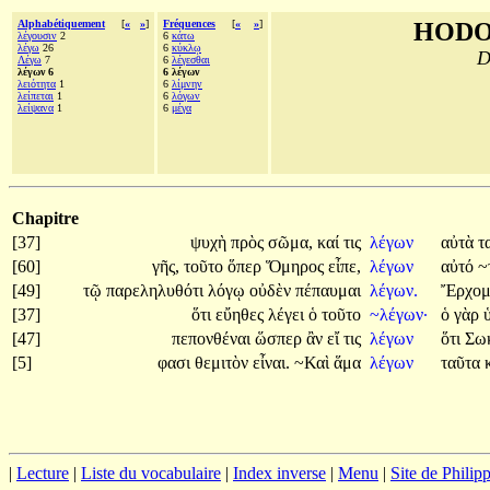
Alphabétiquement
[
«
»
]
Fréquences
[
«
»
]
HODO
λέγουσιν
2
6
κάτω
λέγω
26
6
κύκλῳ
D
Λέγω
7
6
λέγεσθαι
λέγων 6
6 λέγων
λειότητα
1
6
λίμνην
λείπεται
1
6
λόγων
λείψανα
1
6
μέγα
Chapitre
[37]
ψυχὴ
πρὸς
σῶμα,
καί
τις
λέγων
αὐτὰ
τ
[60]
γῆς,
τοῦτο
ὅπερ
Ὅμηρος
εἶπε,
λέγων
αὐτό
~
[49]
τῷ
παρεληλυθότι
λόγῳ
οὐδὲν
πέπαυμαι
λέγων.
Ἔρχομ
[37]
ὅτι
εὔηθες
λέγει
ὁ
τοῦτο
~λέγων·
ὁ
γὰρ
[47]
πεπονθέναι
ὥσπερ
ἂν
εἴ
τις
λέγων
ὅτι
Σω
[5]
φασι
θεμιτὸν
εἶναι.
~Καὶ
ἅμα
λέγων
ταῦτα
|
Lecture
|
Liste du vocabulaire
|
Index inverse
|
Menu
|
Site de Phili