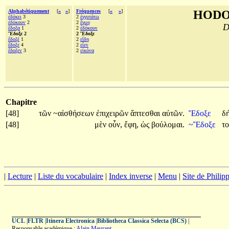
Alphabétiquement
[
«
»
]
Fréquences
[
«
»
]
HODO
ἐδόκει
3
2
ἐγγυτάτω
ἐδόκουν
2
2
ἔγωγ
D
ἔδοξα
1
2
ἐδόκουν
Ἔδοξε 2
2 Ἔδοξε
ἔδοξέ
1
2
εἴδη
ἔδοξε
4
2
εἶεν
ἔδοξεν
3
2
εἰκόνα
Chapitre
[48]
τῶν
~αἰσθήσεων
ἐπιχειρῶν
ἅπτεσθαι
αὐτῶν.
Ἔδοξε
δ
[48]
μὲν
οὖν,
ἔφη,
ὡς
βούλομαι.
~Ἔδοξε
τ
|
Lecture
|
Liste du vocabulaire
|
Index inverse
|
Menu
|
Site de Phili
UCL
|
FLTR
|
Itinera Electronica
|
Bibliotheca Classica Selecta (BCS)
|
Responsable académique :
Alain Meurant