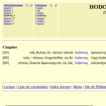
Alphabétiquement
[
«
»
]
Fréquences
[
«
»
]
HODO
ἑκάστην
1
3
εἰσρεῖ
ἑκάστης
1
3
Ἐκ
D
ἕκαστοι
2
3
ἑκάστη
ἑκάστοις 3
3 ἑκάστοις
ἕκαστον
16
3
ἕκαστος
ἕκαστος
3
3
ἐκεῖθεν
ἑκάστοτε
4
3
ἐκεῖνοι
Chapitre
[45]
τοῖς
ἄλλοις
τὰ
~αὐτῶν
οἰκεῖα
ἑκάστοις
προσγένητ
[60]
τοὺς
~τόπους
πληροῦσθαι,
ὡς
ἂν
ἑκάστοις
τύχῃ
ἑκά
[60]
τόπους
ἕκαστα
ἀφικνούμενα,
εἰς
οὓς
ἑκάστοις
ὡδοποίητα
|
Lecture
|
Liste du vocabulaire
|
Index inverse
|
Menu
|
Site de Phili