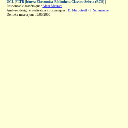
UCL
|
FLTR
|
Itinera Electronica
|
Bibliotheca Classica Selecta (BCS)
|
Responsable académique :
Alain Meurant
Analyse, design et réalisation informatiques :
B. Maroutaeff
-
J. Schumacher
Dernière mise à jour : 9/06/2005