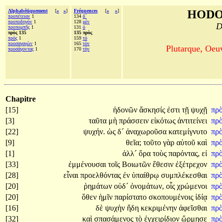
Alphabétiquement
[
«
»
]
Fréquences
[
«
»
]
HODO
προπέτειαν
1
134
δ´
προποδηγὸν
1
128
μὲν
D
προπομπῆς
1
131
ὁ
πρὸς 135
135 πρὸς
πρός
1
159
τὸ
προσαγαγὼν
1
165
τὸν
Plutarque, Oeu
προσάγοντας
1
170
τὴν
Chapitre
[15]
ἡδονῶν
ἄσκησίς
ἐστι
τῇ
ψυχῇ
πρ
[3]
ταῦτα
μὴ
πράσσειν
εἰκότως
ἀντιτείνει
πρ
[22]
ψυχήν.
ὡς
δ´
ἀναχωροῦσα
κατεμίγνυτο
πρ
[9]
θεῖα;
τοῦτο
γὰρ
αὐτοῦ
καὶ
πρ
[1]
ἀλλ´
ὅρα
τοὺς
παρόντας,
εἰ
πρ
[33]
ἐμμένουσαι
τοῖς
Βοιωτῶν
ἔθεσιν
ἐξέτρεχον
πρ
[28]
εἶναι
προελθόντας
ἐν
ὑπαίθρῳ
συμπλέκεσθαι
πρ
[20]
ῥημάτων
οὐδ´
ὀνομάτων,
οἷς
χρώμενοι
πρ
[20]
ὅθεν
ἡμῖν
παρίστατο
σκοπουμένοις
ἰδίᾳ
πρ
[16]
δὲ
ψυχὴν
ἤδη
κεκριμένην
ἀφεῖσθαι
πρ
[32]
καὶ
σπασάμενος
τὸ
ἐγχειρίδιον
ὥρμησε
πρ