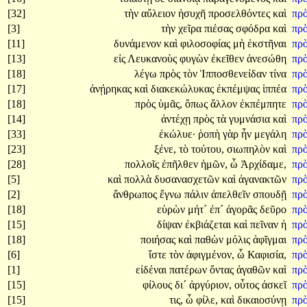
[32]
τὴν
αὔλειον
ἡσυχῆ
προσελθόντες
καὶ
πρ
[3]
τὴν
χεῖρα
πιέσας
σφόδρα
καὶ
πρ
[11]
δυνάμενον
καὶ
φιλοσοφίας
μὴ
ἐκστῆναι
πρ
[13]
εἰς
Λευκανοὺς
φυγὼν
ἐκεῖθεν
ἀνεσώθη
πρ
[18]
λέγω
πρὸς
τὸν
Ἱπποσθενείδαν
τίνα
πρ
[17]
ἀνῄρηκας
καὶ
διακεκώλυκας
ἐκπέμψας
ἱππέα
πρ
[18]
πρὸς
ὑμᾶς,
ὅπως
ἄλλον
ἐκπέμπητε
πρ
[14]
ἀντέχῃ
πρὸς
τὰ
γυμνάσια
καὶ
πρ
[33]
ἐκώλυε·
ῥοπὴ
γὰρ
ἦν
μεγάλη
πρ
[23]
ξένε,
τὸ
τούτου,
σιωπηλὸν
καὶ
πρ
[28]
πολλοῖς
ἐπῆλθεν
ἡμῶν,
ὦ
Ἀρχίδαμε,
πρ
[5]
καὶ
πολλὰ
δυσανασχετῶν
καὶ
ἀγανακτῶν
πρ
[2]
ἄνθρωπος
ἔγνω
πάλιν
ἀπελθεῖν
σπουδῇ
πρ
[18]
εὑρὼν
μήτ´
ἐπ´
ἀγορᾶς
δεῦρο
πρ
[15]
δίψαν
ἐκβιάζεται
καὶ
πεῖναν
ἡ
πρ
[18]
ποιήσας
καὶ
παθὼν
μόλις
ἀφῖγμαι
πρ
[6]
ἴστε
τὸν
ἀφιγμένον,
ὦ
Καφισία,
πρ
[1]
εἰδέναι
πατέρων
ὄντας
ἀγαθῶν
καὶ
πρ
[15]
φίλους
δι´
ἀργύριον,
οὗτος
ἀσκεῖ
πρ
[15]
τις,
ὦ
φίλε,
καὶ
δικαιοσύνῃ
πρ