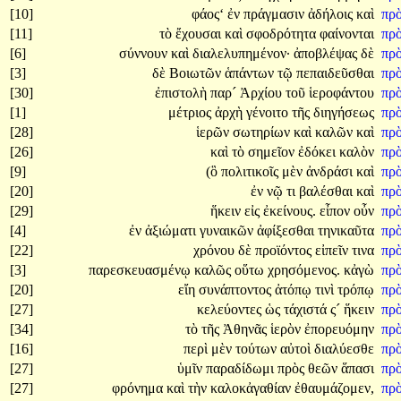
[10]
φάος‘
ἐν
πράγμασιν
ἀδήλοις
καὶ
πρ
[11]
τὸ
ἔχουσαι
καὶ
σφοδρότητα
φαίνονται
πρ
[6]
σύννουν
καὶ
διαλελυπημένον·
ἀποβλέψας
δὲ
πρ
[3]
δὲ
Βοιωτῶν
ἁπάντων
τῷ
πεπαιδεῦσθαι
πρ
[30]
ἐπιστολὴ
παρ´
Ἀρχίου
τοῦ
ἱεροφάντου
πρ
[1]
μέτριος
ἀρχὴ
γένοιτο
τῆς
διηγήσεως
πρ
[28]
ἱερῶν
σωτηρίων
καὶ
καλῶν
καὶ
πρ
[26]
καὶ
τὸ
σημεῖον
ἐδόκει
καλὸν
πρ
[9]
(ὃ
πολιτικοῖς
μὲν
ἀνδράσι
καὶ
πρ
[20]
ἐν
νῷ
τι
βαλέσθαι
καὶ
πρ
[29]
ἥκειν
εἰς
ἐκείνους.
εἶπον
οὖν
πρ
[4]
ἐν
ἀξιώματι
γυναικῶν
ἀφίξεσθαι
τηνικαῦτα
πρ
[22]
χρόνου
δὲ
προϊόντος
εἰπεῖν
τινα
πρ
[3]
παρεσκευασμένῳ
καλῶς
οὕτω
χρησόμενος.
κἀγὼ
πρ
[20]
εἴη
συνάπτοντος
ἀτόπῳ
τινὶ
τρόπῳ
πρ
[27]
κελεύοντες
ὡς
τάχιστά
ς´
ἥκειν
πρ
[34]
τὸ
τῆς
Ἀθηνᾶς
ἱερὸν
ἐπορευόμην
πρ
[16]
περὶ
μὲν
τούτων
αὐτοὶ
διαλύεσθε
πρ
[27]
ὑμῖν
παραδίδωμι
πρὸς
θεῶν
ἅπασι
πρ
[27]
φρόνημα
καὶ
τὴν
καλοκἀγαθίαν
ἐθαυμάζομεν,
πρ