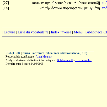
[27]
κόπτειν
τὴν
αὔλειον
ἀπεσταλμένους
σπουδῇ
πρ
[14]
καὶ
τὴν
ἀσπίδα
πορφύρᾳ
συμμεμιγμένῃ
πρ
|
Lecture
|
Liste du vocabulaire
|
Index inverse
|
Menu
|
Bibliotheca C
UCL
|
FLTR
|
Itinera Electronica
|
Bibliotheca Classica Selecta (BCS)
|
Responsable académique :
Alain Meurant
Analyse, design et réalisation informatiques :
B. Maroutaeff
-
J. Schumacher
Dernière mise à jour : 24/08/2005