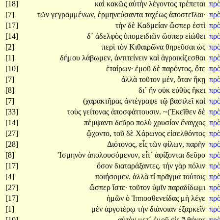
[18]
καὶ
κακῶς
αὐτὴν
λέγοντος
τρέπεται
πρ
[7]
τῶν
γεγραμμένων,
ἑρμηνεύσαντα
ταχέως
ἀποστεῖλαι·
πρ
[17]
τὴν
δὲ
Καδμείαν
ὥσπερ
ἐστὶ
πρ
[14]
δ´
ἀδελφὸς
ὑπομειδιῶν
ὥσπερ
εἰώθει
πρ
[2]
περὶ
τὸν
Κιθαιρῶνα
θηρεῦσαι
ὡς
πρ
[1]
δήμου
λάβωμεν,
ἀντιτείνειν
καὶ
ἀγροικίζεσθαι
πρ
[10]
ἑταίρων·
ἐμοῦ
δὲ
παρόντος,
ὅτε
πρ
[7]
ἀλλὰ
τοῦτον
μέν,
ὅταν
ἥκῃ
πρ
[8]
δι´
ἣν
οὐκ
εὐθὺς
ἥκει
πρ
[7]
(χαρακτῆρας
ἀντέγραψε
τῷ
βασιλεῖ
καὶ
πρ
[33]
τοὺς
γείτονας
ἀποσφάττουσιν.
~(Ἐκεῖθεν
δὲ
πρ
[14]
πέμψαντι
δεῦρο
πολὺ
χρυσίον
ἔναγχος
πρ
[27]
ᾤχοντο,
τοῦ
δὲ
Χάρωνος
εἰσελθόντος
πρ
[28]
Διότονος,
εἷς
τῶν
φίλων,
παρῆν
πρ
[8]
Ἰσμηνὸν
ἀπολουσόμενον,
εἶτ´
ἀφίξονται
δεῦρο
πρ
[17]
ὅσον
διαταράξαντες.
τὴν
γὰρ
πόλιν
πρ
[4]
ποιήσομεν.
ἀλλὰ
τί
πρᾶγμα
τούτοις
πρ
[27]
ὥσπερ
ἴστε·
τοῦτον
ὑμῖν
παραδίδωμι
πρ
[17]
ἡμῶν
ὁ
Ἱπποσθενείδας
μὴ
λέγε
πρ
[1]
μὲν
ἀργοτέρῳ
τὴν
διάνοιαν
ἐξαρκεῖν
πρ
[10]
αὐτὸν
μετ´
ἐμοῦ
εἰς
Ἀθήνας
πρ