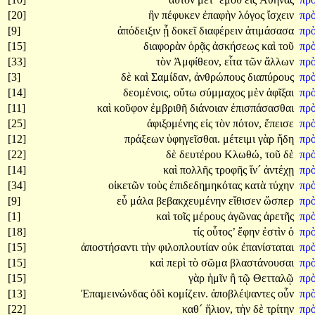
[20]
ἣν
πέφυκεν
ἐπαφὴν
λόγος
ἴσχειν
πρ
[9]
ἀπόδειξιν
ᾗ
δοκεῖ
διαφέρειν
ἀτιμάσασα
πρ
[15]
διαφορὰν
ὁρᾷς
ἀσκήσεως
καὶ
τοῦ
πρ
[33]
τὸν
Ἀμφίθεον,
εἶτα
τῶν
ἄλλων
πρ
[3]
δὲ
καὶ
Σαμίδαν,
ἀνθρώπους
διαπύρους
πρ
[14]
δεομένοις,
οὕτω
σύμμαχος
μὲν
ἀφῖξαι
πρ
[11]
καὶ
κοῦφον
ἐμβριθῆ
διάνοιαν
ἐπισπάσασθαι
πρ
[25]
ἀφιξομένης
εἰς
τὸν
πότον,
ἔπεισε
πρ
[12]
πράξεων
ὑφηγεῖσθαι.
μέτειμι
γὰρ
ἤδη
πρ
[22]
δὲ
δευτέρου
Κλωθώ,
τοῦ
δὲ
πρ
[14]
καὶ
πολλῆς
τροφῆς
ἵν´
ἀντέχῃ
πρ
[34]
οἰκετῶν
τοὺς
ἐπιδεδημηκότας
κατὰ
τύχην
πρ
[9]
εὖ
μάλα
βεβακχευμένην
εἴθισεν
ὥσπερ
πρ
[1]
καὶ
τοῖς
μέρους
ἀγῶνας
ἀρετῆς
πρ
[18]
τίς
οὗτος’
ἔφην
ἐστὶν
ὁ
πρ
[15]
ἀποστήσαντι
τὴν
φιλοπλουτίαν
οὐκ
ἐπανίσταται
πρ
[15]
καὶ
περὶ
τὸ
σῶμα
βλαστάνουσαι
πρ
[15]
γὰρ
ἡμῖν
ἢ
τῷ
Θετταλῷ
πρ
[13]
Ἐπαμεινώνδας
ὁδὶ
κομίζειν.
ἀποβλέψαντες
οὖν
πρ
[22]
καθ´
ἥλιον,
τὴν
δὲ
τρίτην
πρ