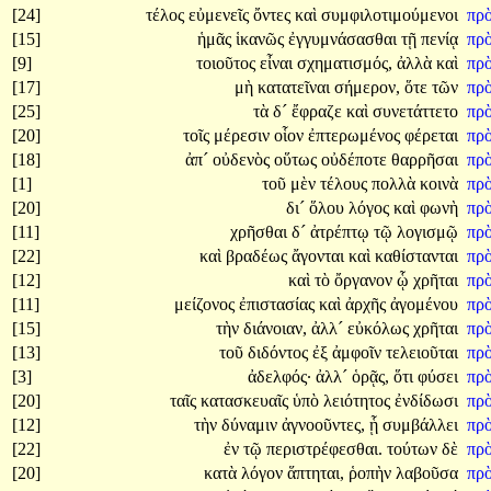
[24]
τέλος
εὐμενεῖς
ὄντες
καὶ
συμφιλοτιμούμενοι
πρ
[15]
ἡμᾶς
ἱκανῶς
ἐγγυμνάσασθαι
τῇ
πενίᾳ
πρ
[9]
τοιοῦτος
εἶναι
σχηματισμός,
ἀλλὰ
καὶ
πρ
[17]
μὴ
κατατεῖναι
σήμερον,
ὅτε
τῶν
πρ
[25]
τὰ
δ´
ἔφραζε
καὶ
συνετάττετο
πρ
[20]
τοῖς
μέρεσιν
οἷον
ἐπτερωμένος
φέρεται
πρ
[18]
ἀπ´
οὐδενὸς
οὕτως
οὐδέποτε
θαρρῆσαι
πρ
[1]
τοῦ
μὲν
τέλους
πολλὰ
κοινὰ
πρ
[20]
δι´
ὅλου
λόγος
καὶ
φωνὴ
πρ
[11]
χρῆσθαι
δ´
ἀτρέπτῳ
τῷ
λογισμῷ
πρ
[22]
καὶ
βραδέως
ἄγονται
καὶ
καθίστανται
πρ
[12]
καὶ
τὸ
ὄργανον
ᾧ
χρῆται
πρ
[11]
μείζονος
ἐπιστασίας
καὶ
ἀρχῆς
ἀγομένου
πρ
[15]
τὴν
διάνοιαν,
ἀλλ´
εὐκόλως
χρῆται
πρ
[13]
τοῦ
διδόντος
ἐξ
ἀμφοῖν
τελειοῦται
πρ
[3]
ἀδελφός·
ἀλλ´
ὁρᾷς,
ὅτι
φύσει
πρ
[20]
ταῖς
κατασκευαῖς
ὑπὸ
λειότητος
ἐνδίδωσι
πρ
[12]
τὴν
δύναμιν
ἀγνοοῦντες,
ᾗ
συμβάλλει
πρ
[22]
ἐν
τῷ
περιστρέφεσθαι.
τούτων
δὲ
πρ
[20]
κατὰ
λόγον
ἅπτηται,
ῥοπὴν
λαβοῦσα
πρ