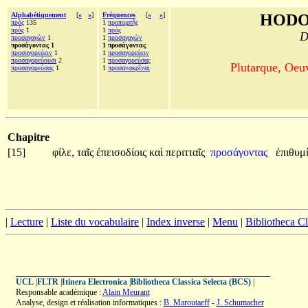
Alphabétiquement
[
«
»
]
Fréquences
[
«
»
]
HODO
πρὸς
135
1
προπομπῆς
πρός
1
1
πρός
D
προσαγαγὼν
1
1
προσαγαγὼν
προσάγοντας 1
1 προσάγοντας
προσαγορεύειν
1
1
προσαγορεύειν
προσαγορεύουσι
2
1
προσαγορεύσας
Plutarque, Oeu
προσαγορεύσας
1
1
προσανακρῖναι
Chapitre
[15]
φίλε,
ταῖς
ἐπεισοδίοις
καὶ
περιτταῖς
προσάγοντας
ἐπιθυμ
|
Lecture
|
Liste du vocabulaire
|
Index inverse
|
Menu
|
Bibliotheca C
UCL
|
FLTR
|
Itinera Electronica
|
Bibliotheca Classica Selecta (BCS)
|
Responsable académique :
Alain Meurant
Analyse, design et réalisation informatiques :
B. Maroutaeff
-
J. Schumacher