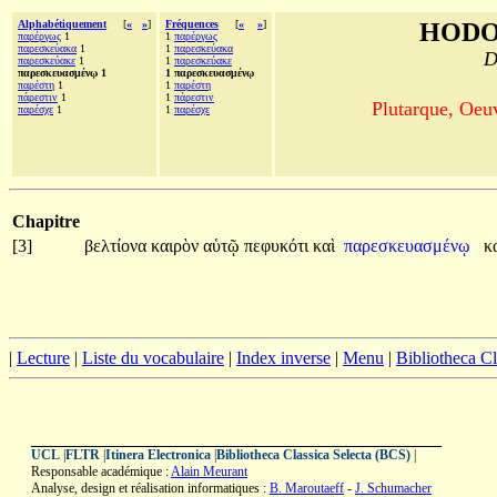
Alphabétiquement
[
«
»
]
Fréquences
[
«
»
]
HODO
παρέργως
1
1
παρέργως
παρεσκεύακα
1
1
παρεσκεύακα
D
παρεσκεύακε
1
1
παρεσκεύακε
παρεσκευασμένῳ 1
1 παρεσκευασμένῳ
παρέστη
1
1
παρέστη
πάρεστιν
1
1
πάρεστιν
Plutarque, Oeu
παρέσχε
1
1
παρέσχε
Chapitre
[3]
βελτίονα
καιρὸν
αὑτῷ
πεφυκότι
καὶ
παρεσκευασμένῳ
κ
|
Lecture
|
Liste du vocabulaire
|
Index inverse
|
Menu
|
Bibliotheca C
UCL
|
FLTR
|
Itinera Electronica
|
Bibliotheca Classica Selecta (BCS)
|
Responsable académique :
Alain Meurant
Analyse, design et réalisation informatiques :
B. Maroutaeff
-
J. Schumacher