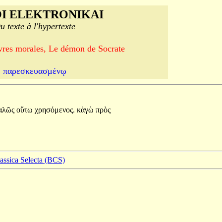
I ELEKTRONIKAI
u texte à l'hypertexte
vres morales, Le démon de Socrate
παρεσκευασμένῳ
αλῶς
οὕτω
χρησόμενος.
κἀγὼ
πρὸς
lassica Selecta (BCS)