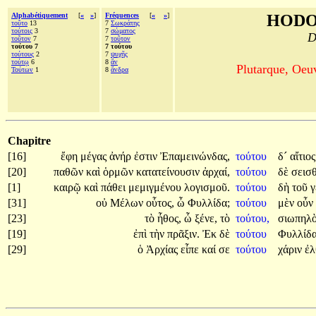
Alphabétiquement
[
«
»
]
Fréquences
[
«
»
]
HODO
τοῦτο
13
7
Σωκράτης
τούτοις
3
7
σώματος
D
τοῦτον
7
7
τοῦτον
τούτου 7
7 τούτου
τούτους
2
7
ψυχῆς
τούτῳ
6
8
ἄν
Plutarque, Oeu
Τούτων
1
8
ἄνδρα
Chapitre
[16]
ἔφη
μέγας
ἀνήρ
ἐστιν
Ἐπαμεινώνδας,
τούτου
δ´
αἴτιο
[20]
παθῶν
καὶ
ὁρμῶν
κατατείνουσιν
ἀρχαί,
τούτου
δὲ
σεισ
[1]
καιρῷ
καὶ
πάθει
μεμιγμένου
λογισμοῦ.
τούτου
δὴ
τοῦ
γ
[31]
οὐ
Μέλων
οὗτος,
ὦ
Φυλλίδα;
τούτου
μὲν
οὖν
[23]
τὸ
ἦθος,
ὦ
ξένε,
τὸ
τούτου,
σιωπηλ
[19]
ἐπὶ
τὴν
πρᾶξιν.
Ἐκ
δὲ
τούτου
Φυλλίδ
[29]
ὁ
Ἀρχίας
εἶπε
καί
σε
τούτου
χάριν
ἐλ