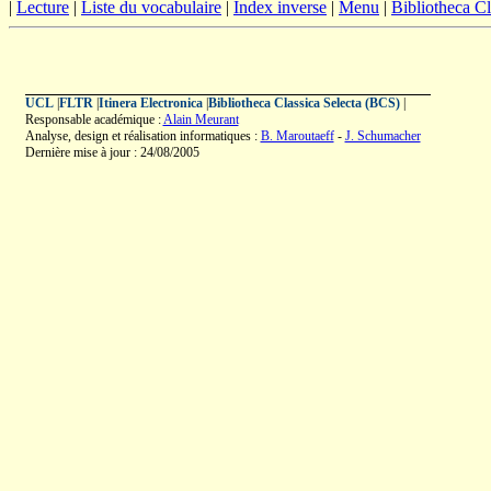
|
Lecture
|
Liste du vocabulaire
|
Index inverse
|
Menu
|
Bibliotheca C
UCL
|
FLTR
|
Itinera Electronica
|
Bibliotheca Classica Selecta (BCS)
|
Responsable académique :
Alain Meurant
Analyse, design et réalisation informatiques :
B. Maroutaeff
-
J. Schumacher
Dernière mise à jour : 24/08/2005