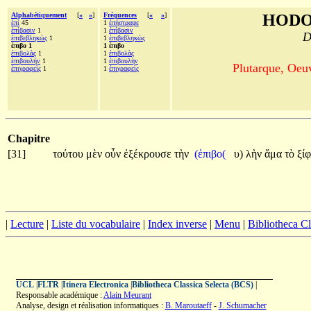
Alphabétiquement
[
«
»
]
Fréquences
[
«
»
]
HODO
ἐπὶ
45
1
ἐπήστραψε
ἐπίβασιν
1
1
ἐπίβασιν
D
ἐπιβεβληκώς
1
1
ἐπιβεβληκώς
ἐπιβο 1
1 ἐπιβο
ἐπιβολὰς
1
1
ἐπιβολὰς
ἐπιβουλὴν
1
1
ἐπιβουλὴν
Plutarque, Oeu
ἐπιγραφεὶς
1
1
ἐπιγραφεὶς
Chapitre
[31]
τούτου
μὲν
οὖν
ἐξέκρουσε
τὴν
(ἐπιβο(
υ)
λὴν
ἅμα
τὸ
ξί
|
Lecture
|
Liste du vocabulaire
|
Index inverse
|
Menu
|
Bibliotheca C
UCL
|
FLTR
|
Itinera Electronica
|
Bibliotheca Classica Selecta (BCS)
|
Responsable académique :
Alain Meurant
Analyse, design et réalisation informatiques :
B. Maroutaeff
-
J. Schumacher