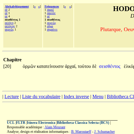
Alphabétiquement
[
«
»
]
Fréquences
[
«
»
]
HODO
σὲ
2
1
σαρκὶ
σέ
1
1
σαυτὸν
D
σε
4
1
σέ
σεισθέντος 1
1 σεισθέντος
σελήνη
2
1
σεμνῶς
σελήνην
2
1
σῆμα
Plutarque, Oeu
σεμνῶς
1
1
σημαίνει
Chapitre
[20]
ὁρμῶν
κατατείνουσιν
ἀρχαί,
τούτου
δὲ
σεισθέντος
ἑλκό
|
Lecture
|
Liste du vocabulaire
|
Index inverse
|
Menu
|
Bibliotheca C
UCL
|
FLTR
|
Itinera Electronica
|
Bibliotheca Classica Selecta (BCS)
|
Responsable académique :
Alain Meurant
Analyse, design et réalisation informatiques :
B. Maroutaeff
-
J. Schumacher