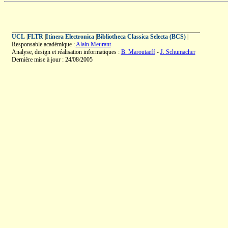
UCL
|
FLTR
|
Itinera Electronica
|
Bibliotheca Classica Selecta (BCS)
|
Responsable académique :
Alain Meurant
Analyse, design et réalisation informatiques :
B. Maroutaeff
-
J. Schumacher
Dernière mise à jour : 24/08/2005