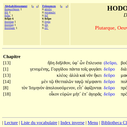
Alphabétiquement
[
«
»
]
Fréquences
[
«
»
]
HODO
δεσμωτήριον
1
6
αὐτῶν
δέτ
1
6
γυναικῶν
D
δεῦρ´
1
6
δεῖ
δεῦρο 6
6 δεῦρο
δευτέρα
1
6
ἐγγὺς
δευτέρᾳ
1
6
εἴη
Plutarque, Oeu
δευτέραν
1
6
εἶτ´
Chapitre
[13]
ἤδη
διῆλθον,
ὑφ´
ὧν
ἔπλευσα
(δεῦρο,
βο
[1]
γενομένης,
Γοργίδου
πάντα
τοῖς
φυγάσι
δεῦρο
δι
[13]
κλέος·
ἀλλὰ
καὶ
νῦν
ἥκει
δεῦρο
μα
[14]
μὲν
τῷ
Θετταλῶν
ταγῷ
πέμψαντι
δεῦρο
πο
[8]
τὸν
Ἰσμηνὸν
ἀπολουσόμενον,
εἶτ´
ἀφίξονται
δεῦρο
πρ
[18]
οἶκον
εὑρὼν
μήτ´
ἐπ´
ἀγορᾶς
δεῦρο
πρ
|
Lecture
|
Liste du vocabulaire
|
Index inverse
|
Menu
|
Bibliotheca C