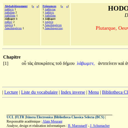
Alphabétiquement
[
«
»
]
Fréquences
[
«
»
]
HODO
λαβόντι
1
1
λαβόντας
λαβοῦσα
2
1
λαβόντι
D
λαβοῦσαι
1
1
λαβοῦσαι
λάβωμεν 1
1 λάβωμεν
λαβὼν
2
1
λαγόνα
λαγόνα
1
1
Λακεδαιμόνιοι
Plutarque, Oeu
Λακεδαιμόνιοι
1
1
Λακεδαιμονίοις
Chapitre
[1]
οὗ
τὰς
ἀποκρίσεις
τοῦ
δήμου
λάβωμεν,
ἀντιτείνειν
καὶ
ἀ
|
Lecture
|
Liste du vocabulaire
|
Index inverse
|
Menu
|
Bibliotheca C
UCL
|
FLTR
|
Itinera Electronica
|
Bibliotheca Classica Selecta (BCS)
|
Responsable académique :
Alain Meurant
Analyse, design et réalisation informatiques :
B. Maroutaeff
-
J. Schumacher