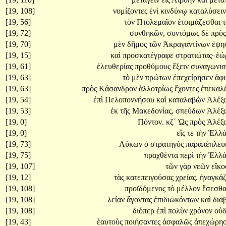
[19, 108]
νομίζοντες
ἑνὶ
κινδύνῳ
καταλύσει
[19, 56]
τὸν
Πτολεμαῖον
ἑτοιμάζεσθαι
[19, 72]
συνθηκῶν,
συντόμως
δὲ
πρὸ
[19, 70]
μὲν
δῆμος
τῶν
Ἀκραγαντίνων
ἐψη
[19, 15]
καὶ
προσκατέγραφε
στρατιώτας·
ἑώ
[19, 61]
ἐλευθερίας
προθύμους
ἕξειν
συναγωνι
[19, 63]
τὸ
μὲν
πρώτων
ἐπεχείρησεν
ἀφι
[19, 63]
πρὸς
Κάσανδρον
ἀλλοτρίως
ἔχοντες
ἐπεκαλ
[19, 54]
ἐπὶ
Πελοποννήσου
καὶ
καταλαβὼν
Ἀλέξ
[19, 53]
ἐκ
τῆς
Μακεδονίας,
σπεύδων
Ἀλέξ
[19, 0]
Πόντον.
κζʹ
Ὡς
πρὸς
Ἀλέξ
[19, 0]
εἴς
τε
τὴν
Ἑλλ
[19, 73]
Λύκων
ὁ
στρατηγὸς
παραπέπλευ
[19, 75]
πραχθέντα
περὶ
τὴν
Ἑλλ
[19, 107]
τῶν
γὰρ
νεῶν
εἴκ
[19, 12]
τὰς
κατεπειγούσας
χρείας.
ἠναγκά
[19, 108]
προϊδόμενος
τὸ
μέλλον
ἔσεσθ
[19, 108]
λείαν
ἄγοντας
ἐπιδιωκόντων
καὶ
δια
[19, 108]
διόπερ
ἐπὶ
πολὺν
χρόνον
οὐδ
[19, 43]
ἑαυτοὺς
ποιήσαντες
ἀσφαλῶς
ἀπεχώρη