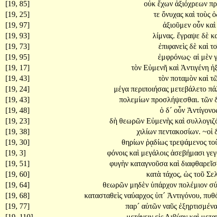
[19, 85]
οὐκ
ἔχων
ἀξιόχρεων
π
[19, 25]
τε
ὄνυχας
καὶ
τοὺς
ὀ
[19, 97]
ἀξιοῦμεν
οὖν
κα
[19, 93]
λίμνας.
ἔγραψε
δὲ
κ
[19, 73]
ἐπιφανεὶς
δὲ
καὶ
το
[19, 95]
ἐμφρόνως·
αἱ
μὲν
[19, 17]
τὸν
Εὐμενῆ
καὶ
Ἀντιγένη
ἠ
[19, 43]
τὸν
ποταμὸν
καὶ
τ
[19, 24]
μέγα
περιποιήσας
μετεβάλετο
πά
[19, 43]
πολεμίων
προσλήψεσθαι.
τῶν
[19, 48]
ὁ
δ´
οὖν
Ἀντίγονο
[19, 23]
δὴ
θεωρῶν
Εὐμενὴς
καὶ
συλλογιζ
[19, 38]
χιλίων
πεντακοσίων.
~οἱ
[19, 30]
θηρίων
ῥᾳδίως
τρεψάμενος
το
[19, 3]
φόνοις
καὶ
μεγάλοις
ἀσεβήμασι
γεγ
[19, 51]
φυγὴν
καταγνοῦσα
καὶ
διαφθαρεῖ
[19, 60]
κατὰ
τάχος,
ὡς
τοῦ
Σε
[19, 64]
θεωρῶν
μηδὲν
ὑπάρχον
πολέμιον
σ
[19, 68]
κατασταθεὶς
ναύαρχος
ὑπ´
Ἀντιγόνου,
πυθ
[19, 77]
παρ´
αὐτῶν
ναῦς
ἐξηρτισμέν
[19, 110]
μετάγειν
εἰς
Λιβύην
καὶ
μετα