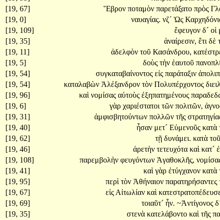
[19, 67]
Ἕβρον
ποταμὸν
παρετάξατο
πρὸς
Γλ
[19, 0]
ναυαγίας.
νζʹ
Ὡς
Καρχηδόνι
[19, 109]
ἔφευγον
δ´
οἱ
[19, 35]
ἀναίρεσιν,
ἔτι
δὲ
[19, 11]
ἀδελφὸν
τοῦ
Κασάνδρου,
κατέστ
[19, 5]
δοὺς
τὴν
ἑαυτοῦ
πανοπλ
[19, 54]
συγκαταβαίνοντος
εἰς
παράταξιν
ἀπολι
[19, 54]
καταλαβὼν
Ἀλέξανδρον
τὸν
Πολυπέρχοντος
διει
[19, 96]
καὶ
νομίσας
αὐτοὺς
ἐξηπατημένους
παραδεδ
[19, 6]
γὰρ
χαριέστατοι
τῶν
πολιτῶν,
ἀγνο
[19, 31]
ἀμφισβητούντων
πολλῶν
τῆς
στρατηγία
[19, 40]
ἦσαν
μετ´
Εὐμενοῦς
κατὰ
[19, 62]
τῇ
δυνάμει.
κατὰ
το
[19, 46]
ἀρετὴν
τετευχότα
καὶ
κατ´
ἐ
[19, 108]
παρεμβολὴν
φευγόντων
Ἀγαθοκλῆς,
νομίσα
[19, 41]
καὶ
γὰρ
ἐτύγχανον
κατὰ
[19, 95]
περὶ
τὸν
Ἀθήναιον
παρατηρήσαντες
[19, 67]
εἰς
Αἰτωλίαν
καὶ
κατεστρατοπέδευσ
[19, 69]
τοιαῦτ´
ἦν.
~Ἀντίγονος
δ
[19, 35]
στενὰ
κατελάβοντο
καὶ
τῆς
π