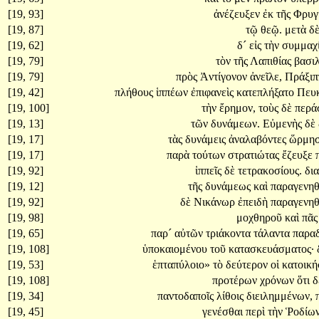
[19, 93]
ἀνέζευξεν
ἐκ
τῆς
Φρυγ
[19, 87]
τῷ
θεῷ.
μετὰ
δ
[19, 62]
δ´
εἰς
τὴν
συμμαχ
[19, 79]
τὸν
τῆς
Λαπιθίας
βασι
[19, 79]
πρὸς
Ἀντίγονον
ἀνεῖλε,
Πράξι
[19, 42]
πλήθους
ἱππέων
ἐπιφανεὶς
κατεπλήξατο
Πευ
[19, 100]
τὴν
ἔρημον,
τοὺς
δὲ
περά
[19, 13]
τῶν
δυνάμεων.
Εὐμενὴς
δὲ
[19, 17]
τὰς
δυνάμεις
ἀναλαβόντες
ὥρμη
[19, 17]
παρὰ
τούτων
στρατιώτας
ἔζευξε
[19, 92]
ἱππεῖς
δὲ
τετρακοσίους.
δι
[19, 12]
τῆς
δυνάμεως
καὶ
παραγενηθ
[19, 92]
δὲ
Νικάνωρ
ἐπειδὴ
παραγενηθ
[19, 98]
μοχθηροῦ
καὶ
πᾶ
[19, 65]
παρ´
αὐτῶν
τριάκοντα
τάλαντα
παρα
[19, 108]
ὑποκαιομένου
τοῦ
κατασκευάσματος·
[19, 53]
ἑπταπύλοιο»
τὸ
δεύτερον
οἱ
κατοική
[19, 108]
προτέρων
χρόνων
ὅτι
δ
[19, 34]
παντοδαποῖς
λίθοις
διειλημμένων,
[19, 45]
γενέσθαι
περὶ
τὴν
Ῥοδίω