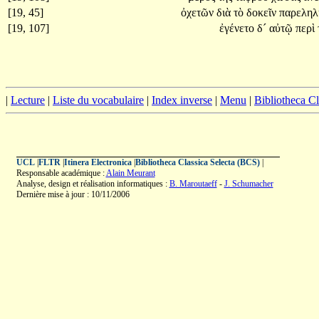
[19, 45]
ὀχετῶν
διὰ
τὸ
δοκεῖν
παρεληλ
[19, 107]
ἐγένετο
δ´
αὐτῷ
περὶ
|
Lecture
|
Liste du vocabulaire
|
Index inverse
|
Menu
|
Bibliotheca C
UCL
|
FLTR
|
Itinera Electronica
|
Bibliotheca Classica Selecta (BCS)
|
Responsable académique :
Alain Meurant
Analyse, design et réalisation informatiques :
B. Maroutaeff
-
J. Schumacher
Dernière mise à jour : 10/11/2006