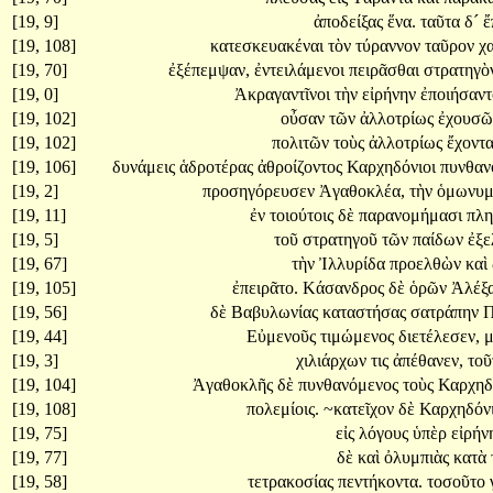
[19, 9]
ἀποδείξας
ἕνα.
ταῦτα
δ´
ἔ
[19, 108]
κατεσκευακέναι
τὸν
τύραννον
ταῦρον
χ
[19, 70]
ἐξέπεμψαν,
ἐντειλάμενοι
πειρᾶσθαι
στρατηγ
[19, 0]
Ἀκραγαντῖνοι
τὴν
εἰρήνην
ἐποιήσαν
[19, 102]
οὖσαν
τῶν
ἀλλοτρίως
ἐχουσ
[19, 102]
πολιτῶν
τοὺς
ἀλλοτρίως
ἔχοντ
[19, 106]
δυνάμεις
ἁδροτέρας
ἀθροίζοντος
Καρχηδόνιοι
πυνθαν
[19, 2]
προσηγόρευσεν
Ἀγαθοκλέα,
τὴν
ὁμωνυμ
[19, 11]
ἐν
τοιούτοις
δὲ
παρανομήμασι
πλ
[19, 5]
τοῦ
στρατηγοῦ
τῶν
παίδων
ἐξε
[19, 67]
τὴν
Ἰλλυρίδα
προελθὼν
καὶ
[19, 105]
ἐπειρᾶτο.
Κάσανδρος
δὲ
ὁρῶν
Ἀλέξ
[19, 56]
δὲ
Βαβυλωνίας
καταστήσας
σατράπην
Π
[19, 44]
Εὐμενοῦς
τιμώμενος
διετέλεσεν,
[19, 3]
χιλιάρχων
τις
ἀπέθανεν,
το
[19, 104]
Ἀγαθοκλῆς
δὲ
πυνθανόμενος
τοὺς
Καρχηδ
[19, 108]
πολεμίοις.
~κατεῖχον
δὲ
Καρχηδόν
[19, 75]
εἰς
λόγους
ὑπὲρ
εἰρήν
[19, 77]
δὲ
καὶ
ὀλυμπιὰς
κατὰ
[19, 58]
τετρακοσίας
πεντήκοντα.
τοσοῦτο