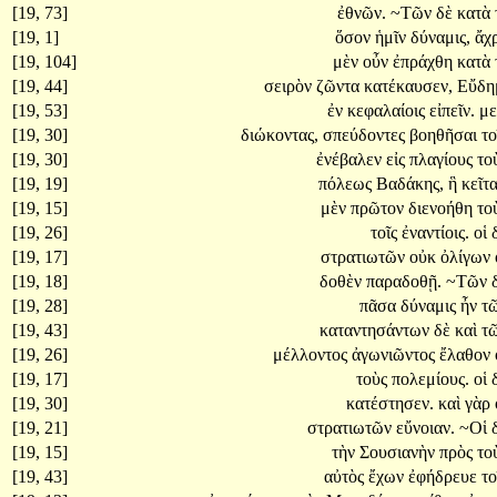
[19, 73]
ἐθνῶν.
~Τῶν
δὲ
κατὰ
[19, 1]
ὅσον
ἡμῖν
δύναμις,
ἄχ
[19, 104]
μὲν
οὖν
ἐπράχθη
κατὰ
[19, 44]
σειρὸν
ζῶντα
κατέκαυσεν,
Εὔδη
[19, 53]
ἐν
κεφαλαίοις
εἰπεῖν.
μ
[19, 30]
διώκοντας,
σπεύδοντες
βοηθῆσαι
το
[19, 30]
ἐνέβαλεν
εἰς
πλαγίους
το
[19, 19]
πόλεως
Βαδάκης,
ἣ
κεῖτ
[19, 15]
μὲν
πρῶτον
διενοήθη
το
[19, 26]
τοῖς
ἐναντίοις.
οἱ
[19, 17]
στρατιωτῶν
οὐκ
ὀλίγων
[19, 18]
δοθὲν
παραδοθῇ.
~Τῶν
[19, 28]
πᾶσα
δύναμις
ἦν
τ
[19, 43]
καταντησάντων
δὲ
καὶ
τ
[19, 26]
μέλλοντος
ἀγωνιῶντος
ἔλαθον
[19, 17]
τοὺς
πολεμίους.
οἱ
[19, 30]
κατέστησεν.
καὶ
γὰρ
[19, 21]
στρατιωτῶν
εὔνοιαν.
~Οἱ
[19, 15]
τὴν
Σουσιανὴν
πρὸς
το
[19, 43]
αὐτὸς
ἔχων
ἐφήδρευε
το