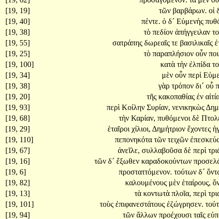
[19, 19]
τῶν
βαρβάρων.
οἱ
[19, 40]
πέντε.
ὁ
δ´
Εὐμενὴς
πυθ
[19, 38]
τὸ
πεδίον
ἀπήγγειλαν
το
[19, 55]
σατράπης
δωρεαῖς
τε
βασιλικαῖς
ἐ
[19, 25]
τὸ
παραπλήσιον
οὖν
ποι
[19, 100]
κατὰ
τὴν
ἐλπίδα
το
[19, 34]
μὲν
οὖν
περὶ
Εὐμ
[19, 38]
γὰρ
τρόπον
δι´
οὗ
π
[19, 20]
τῆς
κακοπαθίας
ἐν
αἰτί
[19, 93]
περὶ
Κοίλην
Συρίαν,
νενικηκὼς
Δημ
[19, 68]
τὴν
Καρίαν,
πυθόμενοι
δὲ
Πτολ
[19, 29]
ἑταῖροι
χίλιοι,
Δημήτριον
ἔχοντες
ἡ
[19, 110]
πεπονηκότα
τῶν
τειχῶν
ἐπεσκεύ
[19, 67]
ἀνεῖλε,
συλλαβοῦσα
δὲ
περὶ
τρι
[19, 16]
τῶν
δ´
ἔξωθεν
καραδοκούντων
προσελ
[19, 6]
προσταττόμενον.
τούτων
δ´
ὄν
[19, 82]
καλουμένους
μὲν
ἑταίρους,
ὄ
[19, 13]
τὰ
κοντωτὰ
πλοῖα,
περὶ
τρι
[19, 101]
τοὺς
ἐπιφανεστάτους
ἐζώγρησεν.
τού
[19, 94]
τῶν
ἄλλων
προέχουσι
ταῖς
εὐπ