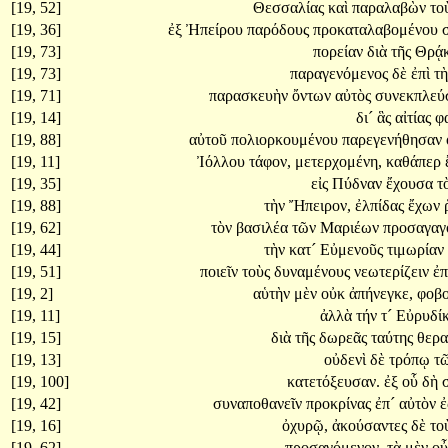
[19, 52]
Θεσσαλίας
καὶ
παραλαβὼν
το
[19, 36]
ἐξ
Ἠπείρου
παρόδους
προκαταλαβομένου
[19, 73]
πορείαν
διὰ
τῆς
Θρᾴ
[19, 73]
παραγενόμενος
δὲ
ἐπὶ
τ
[19, 71]
παρασκευὴν
ὄντων
αὐτὸς
συνεκπλεύ
[19, 14]
δι´
ἃς
αἰτίας
φ
[19, 88]
αὐτοῦ
πολιορκουμένου
παρεγενήθησαν
[19, 11]
Ἰόλλου
τάφον,
μετερχομένη,
καθάπερ
[19, 35]
εἰς
Πύδναν
ἔχουσα
τ
[19, 88]
τὴν
Ἤπειρον,
ἐλπίδας
ἔχων
[19, 62]
τὸν
βασιλέα
τῶν
Μαριέων
προσαγαγ
[19, 44]
τὴν
κατ´
Εὐμενοῦς
τιμωρίαν
[19, 51]
ποιεῖν
τοὺς
δυναμένους
νεωτερίζειν
ἐπ
[19, 2]
αὑτὴν
μὲν
οὐκ
ἀπήνεγκε,
φοβ
[19, 11]
ἀλλὰ
τήν
τ´
Εὐρυδί
[19, 15]
διὰ
τῆς
δωρεᾶς
ταύτης
θερ
[19, 13]
οὐδενὶ
δὲ
τρόπῳ
τ
[19, 100]
κατετόξευσαν.
ἐξ
οὗ
δὴ
[19, 42]
συναποθανεῖν
προκρίνας
ἐπ´
αὐτὸν
[19, 16]
ὀχυρῷ,
ἀκούσαντες
δὲ
το
[19, 62]
προσαγόμενον.
τὰ
μὲν
ο