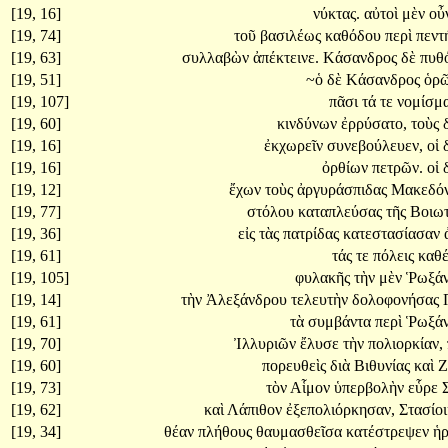
[19, 16]
νύκτας.
αὐτοὶ
μὲν
οὖ
[19, 74]
τοῦ
βασιλέως
καθόδου
περὶ
πεντ
[19, 63]
συλλαβὼν
ἀπέκτεινε.
Κάσανδρος
δὲ
πυθ
[19, 51]
~ὁ
δὲ
Κάσανδρος
ὁρ
[19, 107]
πᾶσι
τά
τε
νομίσμ
[19, 60]
κινδύνων
ἐρρύσατο,
τοὺς
[19, 16]
ἐκχωρεῖν
συνεβούλευεν,
οἱ
[19, 16]
ὀρθίων
πετρῶν.
οἱ
[19, 12]
ἔχων
τοὺς
ἀργυράσπιδας
Μακεδό
[19, 77]
στόλου
καταπλεύσας
τῆς
Βοιω
[19, 36]
εἰς
τὰς
πατρίδας
κατεστασίασαν
[19, 61]
τάς
τε
πόλεις
καθ
[19, 105]
φυλακῆς
τὴν
μὲν
Ῥωξά
[19, 14]
τὴν
Ἀλεξάνδρου
τελευτὴν
δολοφονήσας
[19, 61]
τὰ
συμβάντα
περὶ
Ῥωξά
[19, 70]
Ἰλλυριῶν
ἔλυσε
τὴν
πολιορκίαν,
[19, 60]
πορευθεὶς
διὰ
Βιθυνίας
καὶ
Ζ
[19, 73]
τὸν
Αἷμον
ὑπερβολὴν
εὗρε
[19, 62]
καὶ
Λάπιθον
ἐξεπολιόρκησαν,
Στασίο
[19, 34]
θέαν
πλήθους
θαυμασθεῖσα
κατέστρεψεν
ἡ