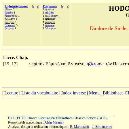
Alphabétiquement
[
«
»
]
Fréquences
[
«
»
]
HODO
ἠξίουν
2
1
ἤνεγκεν
ἠξιώθη
1
1
ἠξιώθη
D
ἠξιώθησαν
1
1
ἠξιώθησαν
ἠξίωσαν 1
1 ἠξίωσαν
ἠπείγετο
1
1
ἠπείγετο
Ἤπειρον
5
1
ἤπειρον
Diodore de Sicile,
ἤπειρον
1
1
Ἠπείρου
Livre, Chap.
[19, 17]
περὶ
τὸν
Εὐμενῆ
καὶ
Ἀντιγένη
ἠξίωσαν
τὸν
Πευκέσ
|
Lecture
|
Liste du vocabulaire
|
Index inverse
|
Menu
|
Bibliotheca C
UCL
|
FLTR
|
Itinera Electronica
|
Bibliotheca Classica Selecta (BCS)
|
Responsable académique :
Alain Meurant
Analyse, design et réalisation informatiques :
B. Maroutaeff
-
J. Schumacher