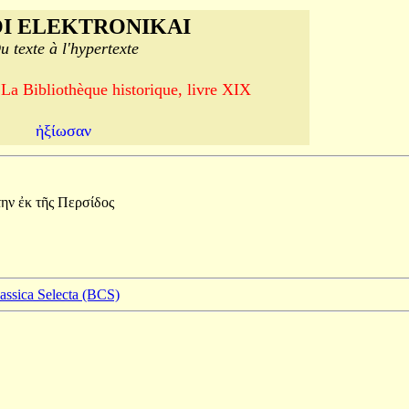
I ELEKTRONIKAI
u texte à l'hypertexte
 La Bibliothèque historique, livre XIX
ἠξίωσαν
την
ἐκ
τῆς
Περσίδος
lassica Selecta (BCS)