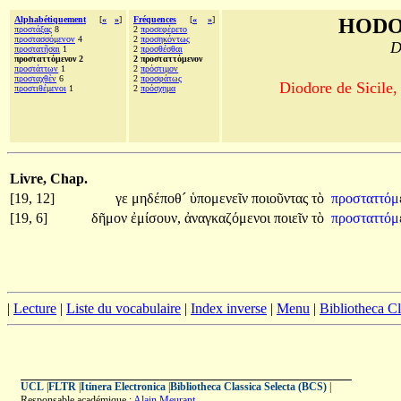
Alphabétiquement
[
«
»
]
Fréquences
[
«
»
]
HODO
προστάξας
8
2
προσεφέρετο
προστασσόμενον
4
2
προσηκόντως
D
προστατῆσαι
1
2
προσθέσθαι
προσταττόμενον 2
2 προσταττόμενον
προστάττων
1
2
πρόστιμον
προσταχθὲν
6
2
προσφάτως
Diodore de Sicile,
προστιθέμενοι
1
2
πρόσχημα
Livre, Chap.
[19, 12]
γε
μηδέποθ´
ὑπομενεῖν
ποιοῦντας
τὸ
προσταττόμ
[19, 6]
δῆμον
ἐμίσουν,
ἀναγκαζόμενοι
ποιεῖν
τὸ
προσταττόμ
|
Lecture
|
Liste du vocabulaire
|
Index inverse
|
Menu
|
Bibliotheca C
UCL
|
FLTR
|
Itinera Electronica
|
Bibliotheca Classica Selecta (BCS)
|
Responsable académique :
Alain Meurant