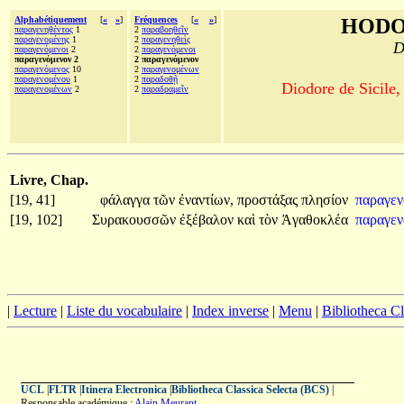
Alphabétiquement
[
«
»
]
Fréquences
[
«
»
]
HODO
παραγενηθέντος
1
2
παραβοηθεῖν
παραγενομένης
1
2
παραγενηθεὶς
D
παραγενόμενοι
2
2
παραγενόμενοι
παραγενόμενον 2
2 παραγενόμενον
παραγενόμενος
10
2
παραγενομένων
παραγενομένου
1
2
παραδοθῇ
Diodore de Sicile,
παραγενομένων
2
2
παραδραμεῖν
Livre, Chap.
[19, 41]
φάλαγγα
τῶν
ἐναντίων,
προστάξας
πλησίον
παραγε
[19, 102]
Συρακουσσῶν
ἐξέβαλον
καὶ
τὸν
Ἀγαθοκλέα
παραγε
|
Lecture
|
Liste du vocabulaire
|
Index inverse
|
Menu
|
Bibliotheca C
UCL
|
FLTR
|
Itinera Electronica
|
Bibliotheca Classica Selecta (BCS)
|
Responsable académique :
Alain Meurant