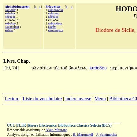
Alphabétiquement
[
«
»
]
Fréquences
[
«
»
]
HODO
καθιστὰς
1
1
καθίστανται
κάθοδον
2
1
καθιστὰς
D
κάθοδος
1
1
κάθοδος
καθόδου 1
1 καθόδου
καθόλου
3
1
καθοπλίσαι
καθοπλίσαι
1
1
καθότι
Diodore de Sicile,
καθότι
1
1
καινοτομεῖν
Livre, Chap.
[19, 74]
τῶν
αἰτίων
τῆς
τοῦ
βασιλέως
καθόδου
περὶ
πεντήκο
|
Lecture
|
Liste du vocabulaire
|
Index inverse
|
Menu
|
Bibliotheca C
UCL
|
FLTR
|
Itinera Electronica
|
Bibliotheca Classica Selecta (BCS)
|
Responsable académique :
Alain Meurant
Analyse, design et réalisation informatiques :
B. Maroutaeff
-
J. Schumacher