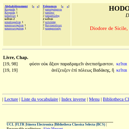
Alphabétiquement
[
«
»
]
Fréquences
[
«
»
]
HODO
Κεγχρεὰς
1
2
κατισχυόμενοι
Κεγχρεάς
1
2
κατόπιν
D
κεδρίνων
1
2
καυματώδης
κεῖται 2
2 κεῖται
κεκαλυμμένας
1
2
κελεύσας
κεκοινωνηκέναι
1
2
Κεντοριπίνων
Diodore de Sicile,
κεκοινωνηκότας
1
2
κεραμευτικὴν
Livre, Chap.
[19, 98]
φύσιν
οὐκ
ἄξιον
παραδραμεῖν
ἀνεπισήμαντον.
κεῖται
[19, 19]
ἀνέζευξεν
ἐπὶ
πόλεως
Βαδάκης,
ἣ
κεῖται
|
Lecture
|
Liste du vocabulaire
|
Index inverse
|
Menu
|
Bibliotheca C
UCL
|
FLTR
|
Itinera Electronica
|
Bibliotheca Classica Selecta (BCS)
|
Responsable académique :
Alain Meurant