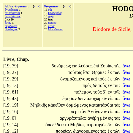
Alphabétiquement
[
«
»
]
Fréquences
[
«
»
]
HODO
ἀνυπόπτως
1
19
οὓς
ἀνυπόστατοι
1
19
Πτολεμαῖος
D
ἀνυπόστατον
1
19
ταχὺ
ἄνω 20
20 ἄνω
ἀξίαν
5
20
ἡμέρας
ἀξιόλογον
3
20
κέρας
Diodore de Sicile,
ἀξιολόγων
3
20
Μακεδονίαν
Livre, Chap.
[19, 79]
δυνάμεως
ἐκπλεύσας
ἐπὶ
Συρίας
τῆς
ἄνω
[19, 27]
τούτοις
ἴσοι
Θρᾷκες
ἐκ
τῶν
ἄνω
[19, 29]
ὀνομαζομένους
καὶ
τοὺς
ἐκ
τῶν
ἄνω
[19, 13]
πρὸς
δὲ
τοὺς
ἐν
ταῖς
ἄνω
[19, 61]
πόλεμον,
τοὺς
δ´
ἐν
ταῖς
ἄνω
[19, 43]
ἔφησαν
δεῖν
ἀποχωρεῖν
εἰς
τὰς
ἄνω
[19, 19]
Μηδικῆς
κἀκεῖθεν
ὁρμώμενος
κατακτᾶσθαι
τὰς
ἄνω
[19, 16]
περὶ
τὸν
Ἀντίγονον
εἰς
τὰς
ἄνω
[19, 0]
ἀργυράσπιδας
ἀνέβη
μὲν
εἰς
τὰς
ἄνω
[19, 14]
ἀπεδέδεικτο
Μηδίας,
στρατηγὸς
δὲ
τῶν
ἄνω
[19, 12]
πορείαν,
διανοούμενος
τὰς
ἐκ
τῶν
ἄνω