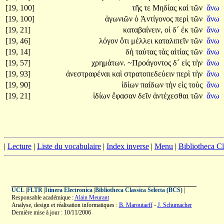
[19, 100]
τῆς
τε
Μηδίας
καὶ
τῶν
ἄνω
[19, 100]
ἀγωνιῶν
ὁ
Ἀντίγονος
περὶ
τῶν
ἄνω
[19, 21]
καταβαίνειν,
οἱ
δ´
ἐκ
τῶν
ἄνω
[19, 46]
λόγον
ὅτι
μέλλει
καταλιπεῖν
τῶν
ἄνω
[19, 14]
δὴ
ταύτας
τὰς
αἰτίας
τῶν
ἄνω
[19, 57]
χρημάτων.
~Προάγοντος
δ´
εἰς
τὴν
ἄνω
[19, 93]
ἀνεστραφέναι
καὶ
στρατοπεδεύειν
περὶ
τὴν
ἄνω
[19, 90]
ἰδίων
παίδων
τὴν
εἰς
τοὺς
ἄνω
[19, 21]
ἰδίων
ἔφασαν
δεῖν
ἀντέχεσθαι
τῶν
ἄνω
|
Lecture
|
Liste du vocabulaire
|
Index inverse
|
Menu
|
Bibliotheca C
UCL
|
FLTR
|
Itinera Electronica
|
Bibliotheca Classica Selecta (BCS)
|
Responsable académique :
Alain Meurant
Analyse, design et réalisation informatiques :
B. Maroutaeff
-
J. Schumacher
Dernière mise à jour : 10/11/2006