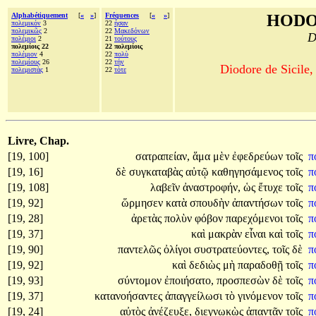
Alphabétiquement
[
«
»
]
Fréquences
[
«
»
]
HODO
πολεμικόν
3
22
ἦσαν
πολεμικῶς
2
22
Μακεδόνων
D
πολέμιοι
2
21
τούτους
πολεμίοις 22
22 πολεμίοις
πολέμιον
4
22
πολὺ
πολεμίους
26
22
τήν
Diodore de Sicile,
πολεμιστὰς
1
22
τότε
Livre, Chap.
[19, 100]
σατραπείαν,
ἅμα
μὲν
ἐφεδρεύων
τοῖς
π
[19, 16]
δὲ
συγκαταβὰς
αὐτῷ
καθηγησάμενος
τοῖς
π
[19, 108]
λαβεῖν
ἀναστροφήν,
ὡς
ἔτυχε
τοῖς
π
[19, 92]
ὥρμησεν
κατὰ
σπουδὴν
ἀπαντήσων
τοῖς
π
[19, 28]
ἀρετὰς
πολὺν
φόβον
παρεχόμενοι
τοῖς
π
[19, 37]
καὶ
μακρὰν
εἶναι
καὶ
τοῖς
π
[19, 90]
παντελῶς
ὀλίγοι
συστρατεύοντες,
τοῖς
δὲ
π
[19, 92]
καὶ
δεδιὼς
μὴ
παραδοθῇ
τοῖς
π
[19, 93]
σύντομον
ἐποιήσατο,
προσπεσὼν
δὲ
τοῖς
π
[19, 37]
κατανοήσαντες
ἀπαγγείλωσι
τὸ
γινόμενον
τοῖς
π
[19, 24]
αὐτὸς
ἀνέζευξε,
διεγνωκὼς
ἀπαντᾶν
τοῖς
π