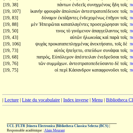
[19, 38]
πάντων
ἐνδεεῖς
συνηγμένοις
ἤδη
τοῖς
π
[19, 107]
ἱκανὴν
φρουρὰν
ἀπολιπὼν
ἀντεστρατοπέδευσε
τοῖς
π
[19, 83]
δύναμιν
ἐκτάξαντες
ἐνδεχομένως
ἐπῆγον
τοῖς
π
[19, 88]
μὲν
Ἠπειρῶται
καταπλαγέντες
προσεχώρησαν
τοῖς
π
[19, 50]
τινος
τὸ
γινόμενον
ἀπαγγείλαντος
τοῖς
π
[19, 43]
αὐτῶν
ἡλωκυίας
καὶ
παρὰ
τοῖς
π
[19, 106]
ψυχὰς
προκαταπεπληγμένας
ἀνεκτήσατο,
τοῖς
δὲ
π
[19, 73]
αὐτὸς
ἠπείγετο,
σπεύδων
συνάψαι
τοῖς
π
[19, 68]
πατρός,
Εὐπόλεμον
ἀπέστειλαν
ἐνεδρεῦσαι
τοῖς
π
[19, 76]
τῶν
συμμάχων.
ἀντεστρατοπεδεύσαντο
δὲ
τοῖς
π
[19, 75]
οἱ
περὶ
Κάσανδρον
καταφρονοῦσι
τοῖς
π
|
Lecture
|
Liste du vocabulaire
|
Index inverse
|
Menu
|
Bibliotheca C
UCL
|
FLTR
|
Itinera Electronica
|
Bibliotheca Classica Selecta (BCS)
|
Responsable académique :
Alain Meurant