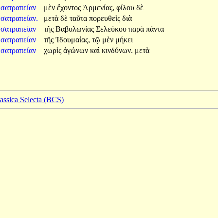
σατραπείαν
μὲν
ἔχοντος
Ἀρμενίας,
φίλου
δὲ
σατραπείαν.
μετὰ
δὲ
ταῦτα
πορευθεὶς
διὰ
σατραπείαν
τῆς
Βαβυλωνίας
Σελεύκου
παρὰ
πάντα
σατραπείαν
τῆς
Ἰδουμαίας,
τῷ
μὲν
μήκει
σατραπείαν
χωρὶς
ἀγώνων
καὶ
κινδύνων.
μετὰ
lassica Selecta (BCS)