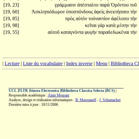
[19, 23]
γράμμασιν
ἀπέσταλτο
παρὰ
Ὀρόντου
τοῦ
[19, 60]
Ἀσκληπιόδωρον
ὑποσπόνδους
ἀφεὶς
ἀνεκτήσατο
τὴν
[19, 85]
πρὸς
αὐτὸν
τοὐναντίον
ἀφέλοιτο
τὴν
[19, 98]
κεῖται
γὰρ
κατὰ
μέσην
τὴν
[19, 55]
αὑτοῦ
καταγνόντα
φυγὴν
παραδεδωκέναι
τὴν
|
Lecture
|
Liste du vocabulaire
|
Index inverse
|
Menu
|
Bibliotheca C
UCL
|
FLTR
|
Itinera Electronica
|
Bibliotheca Classica Selecta (BCS)
|
Responsable académique :
Alain Meurant
Analyse, design et réalisation informatiques :
B. Maroutaeff
-
J. Schumacher
Dernière mise à jour : 10/11/2006