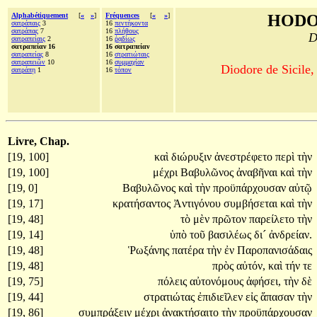
Alphabétiquement
[
«
»
]
Fréquences
[
«
»
]
HODO
σατράπαις
3
16
πεντήκοντα
σατράπας
7
16
πλήθους
D
σατραπείαις
2
16
ῥᾳδίως
σατραπείαν 16
16 σατραπείαν
σατραπείας
8
16
στρατιώταις
σατραπειῶν
10
16
συμμαχίαν
Diodore de Sicile,
σατράπῃ
1
16
τόπον
Livre, Chap.
[19, 100]
καὶ
διώρυξιν
ἀνεστρέφετο
περὶ
τὴν
[19, 100]
μέχρι
Βαβυλῶνος
ἀναβῆναι
καὶ
τὴν
[19, 0]
Βαβυλῶνος
καὶ
τὴν
προϋπάρχουσαν
αὐτῷ
[19, 17]
κρατήσαντος
Ἀντιγόνου
συμβήσεται
καὶ
τὴν
[19, 48]
τὸ
μὲν
πρῶτον
παρείλετο
τὴν
[19, 14]
ὑπὸ
τοῦ
βασιλέως
δι´
ἀνδρείαν.
[19, 48]
Ῥωξάνης
πατέρα
τὴν
ἐν
Παροπανισάδαις
[19, 48]
πρὸς
αὐτόν,
καὶ
τήν
τε
[19, 75]
πόλεις
αὐτονόμους
ἀφήσει,
τὴν
δὲ
[19, 44]
στρατιώτας
ἐπιδιεῖλεν
εἰς
ἅπασαν
τὴν
[19, 86]
συμπράξειν
μέχρι
ἀνακτήσαιτο
τὴν
προϋπάρχουσαν