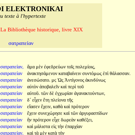
I ELEKTRONIKAI
u texte à l'hypertexte
 La Bibliothèque historique, livre XIX
σατραπείαν
σατραπείαν,
ἅμα
μὲν
ἐφεδρεύων
τοῖς
πολεμίοις,
σατραπείαν
ἀνακτησάμενον
καταβαίνειν
συντόμως
ἐπὶ
θάλασσαν.
σατραπείαν
ἀνεσώσατο.
μϛ
Ὡς
Ἀντίγονος
ἀκινδύνως
σατραπείαν
αὐτὸν
ἀποβαλεῖν
καὶ
περὶ
τοῦ
σατραπείαν
αὐτοῦ.
τῶν
δὲ
ἐγχωρίαν
ἀγανακτούντων,
σατραπείαν
δ´
εἶχεν
ἔτη
πλείονα
τῆς
σατραπείαν
εἴασεν
ἔχειν,
καθὰ
καὶ
πρότερον
σατραπείαν
ἔχειν
συνεχώρησε
καὶ
τῶν
ἀργυρασπίδων
σατραπείαν
ἣν
πρότερον
εἶχε
δωρεὰν
καθέξει,
σατραπείαν
καὶ
μάλιστα
εἰς
τὴν
ἐπαρχίαν
σατραπείαν.
καὶ
τὰ
μὲν
κατὰ
τὴν