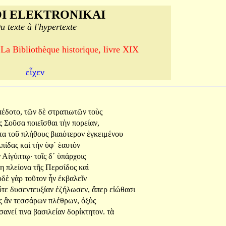
I ELEKTRONIKAI
u texte à l'hypertexte
 La Bibliothèque historique, livre XIX
εἶχεν
πέδοτο,
τῶν
δὲ
στρατιωτῶν
τοὺς
ἰς
Σοῦσα
ποιεῖσθαι
τὴν
πορείαν,
ἶτα
τοῦ
πλήθους
βιαιότερον
ἐγκειμένου
λπίδας
καὶ
τὴν
ὑφ´
ἑαυτὸν
ν
Αἰγύπτῳ·
τοῖς
δ´
ὑπάρχοις
τη
πλείονα
τῆς
Περσίδος
καὶ
ὐδὲ
γὰρ
τοῦτον
ἦν
ἐκβαλεῖν
ὔτε
δυσεντευξίαν
ἐζήλωσεν,
ἅπερ
εἰώθασι
ς
ἂν
τεσσάρων
πλέθρων,
ὀξὺς
σανεί
τινα
βασιλείαν
δορίκτητον.
τὰ