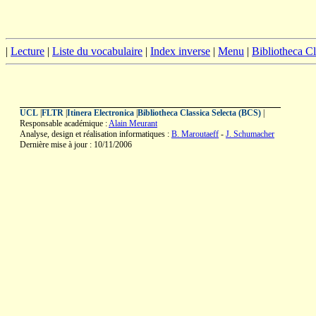
|
Lecture
|
Liste du vocabulaire
|
Index inverse
|
Menu
|
Bibliotheca C
UCL
|
FLTR
|
Itinera Electronica
|
Bibliotheca Classica Selecta (BCS)
|
Responsable académique :
Alain Meurant
Analyse, design et réalisation informatiques :
B. Maroutaeff
-
J. Schumacher
Dernière mise à jour : 10/11/2006