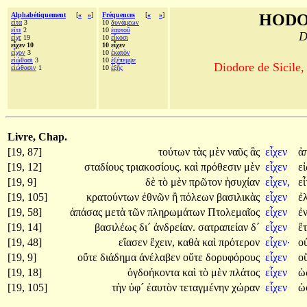
Alphabétiquement
[
«
»
]
Fréquences
[
«
»
]
HODO
εἶτα
3
10
δυνάμεων
εἴτε
2
10
ἑαυτοῦ
D
εἶχε
19
10
εἴκοσι
εἶχεν 10
10 εἶχεν
εἶχον
3
10
ἑκατὸν
εἰώθασι
3
10
ἐξέπεμψε
Diodore de Sicile,
εἰώθασιν
1
10
ἑξῆς
Livre, Chap.
[19, 87]
τούτων
τὰς
μὲν
ναῦς
ἃς
εἶχεν
ἀ
[19, 12]
σταδίους
τριακοσίους.
καὶ
πρόθεσιν
μὲν
εἶχεν
ε
[19, 9]
δὲ
τὸ
μὲν
πρῶτον
ἡσυχίαν
εἶχεν,
ε
[19, 105]
κρατούντων
ἐθνῶν
ἢ
πόλεων
βασιλικὰς
εἶχεν
ἐ
[19, 58]
ἁπάσας
μετὰ
τῶν
πληρωμάτων
Πτολεμαῖος
εἶχεν
ἐ
[19, 14]
βασιλέως
δι´
ἀνδρείαν.
σατραπείαν
δ´
εἶχεν
ἔ
[19, 48]
εἴασεν
ἔχειν,
καθὰ
καὶ
πρότερον
εἶχεν·
ο
[19, 9]
οὔτε
διάδημα
ἀνέλαβεν
οὔτε
δορυφόρους
εἶχεν
ο
[19, 18]
ὀγδοήκοντα
καὶ
τὸ
μὲν
πλάτος
εἶχεν
ὡ
[19, 105]
τὴν
ὑφ´
ἑαυτὸν
τεταγμένην
χώραν
εἶχεν
ὡ