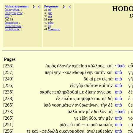
Alphabétiquement
[
«
»
]
Fréquences
[
«
»
]
HODO
ὑπισχνοῦμαι
1
38
αὖ
ὑπισχνούμενος
1
39
γάρ
D
ὑπό
3
36
μοι
ὑπὸ 39
39 ὑπὸ
ὑποβρύχιαι
1
40
οὔτε
ὑποδεέστερον
1
40
τῇ
ὑποδήλωσίν
1
41
Σώκρατες
Pages
[238]
(πρὸς
ἡδονὴν
ἀχθεῖσα
κάλλους,
καὶ
~ὑπὸ
α
[257]
περὶ
γῆν
~κυλινδουμένην
αὐτὴν
καὶ
ὑπὸ
γ
[249]
δὲ
αἱ
μὲν
εἰς
τὰ
ὑπὸ
γ
[256]
εἰς
γὰρ
σκότον
καὶ
τὴν
ὑπὸ
γ
[235]
ἀκοῆς
πεπληρῶσθαί
με
δίκην
ἀγγείου.
ὑπὸ
δ
[238]
ἐξ
εἰκότος
συμβήσεται.
τῷ
δὴ
ὑπὸ
ἐπ
[265]
ὑπὸ
νοσημάτων
ἀνθρωπίνων,
τὴν
δὲ
ὑπὸ
θε
[273]
ἀλλὰ
τὸν
μὲν
δειλὸν
μὴ
~ὑπὸ
μ
[265]
γε
εἴδη
δύο,
τὴν
μὲν
ὑπὸ
ν
[251]
ῥίζης
ὁ
τοῦ
~πτεροῦ
καυλὸς
ὑπὸ
π
[256]
τε
καὶ
~φειδωλὰ
οἰκονομοῦσα,
ἀνελευθερίαν
ὑπὸ
π