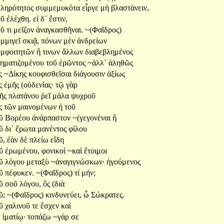
ληρότητος
συμμεμυκότα
εἶργε
μὴ
βλαστάνειν,
οῦ
ἐλέχθη.
εἰ
δ᾽
ἔστιν,
οῦ
τι
μεῖζον
ἀναγκασθῆναι.
~(Φαῖδρος)
μμιγεῖ
σκιᾷ,
πόνων
μὲν
ἀνδρείων
υμφοιτητῶν
ἤ
τινων
ἄλλων
διαβεβλημένος
ηματιζομένου
τοῦ
ἐρῶντος
~ἀλλ᾽
ἀληθῶς
ς
~Δίκης
κουφισθεῖσαι
διάγουσιν
ἀξίως
ς
ἐμῆς
(οὐδενίας·
τῷ
γὰρ
τῆς
πλατάνου
ῥεῖ
μάλα
ψυχροῦ
ς
τῶν
μαινομένων
ἡ
τοῦ
οῦ
Βορέου
ἀνάρπαστον
~(γεγονέναι
ἢ
οῦ
δι᾽
ἔρωτα
μανέντος
φίλου
ῦ,
ἐὰν
δὲ
πλείω
εἴδη
οῦ
ἐρωμένου,
φονικοὶ
~καὶ
ἕτοιμοι
οῦ
λόγου
μεταξὺ
~ἀναγιγνώσκων·
ἡγούμενος
οῦ
πέφυκεν.
~(Φαῖδρος)
τί
μήν;
οῦ
σοῦ
λόγου,
ὃς
(διὰ
ῦ;
~(Φαῖδρος)
κινδυνεύει,
ὦ
Σώκρατες.
οῦ
χαλινοῦ
τε
ἔσχεν
καὶ
ῷ
ἱματίῳ·
τοπάζω
~γάρ
σε