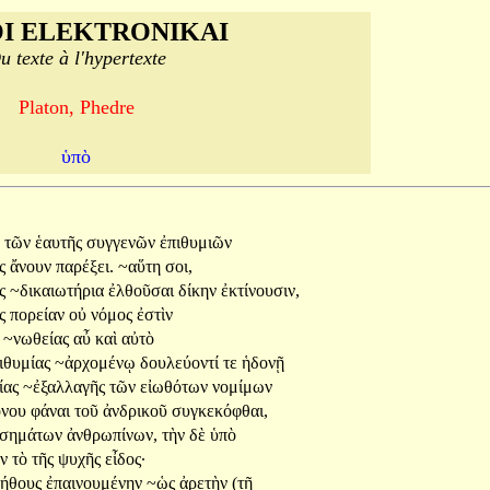
I ELEKTRONIKAI
u texte à l'hypertexte
Platon, Phedre
ὑπὸ
ὖ
τῶν
ἑαυτῆς
συγγενῶν
ἐπιθυμιῶν
ῆς
ἄνουν
παρέξει.
~αὕτη
σοι,
ῆς
~δικαιωτήρια
ἐλθοῦσαι
δίκην
ἐκτίνουσιν,
ῆς
πορείαν
οὐ
νόμος
ἐστὶν
ὲ
~νωθείας
αὖ
καὶ
αὐτὸ
ιθυμίας
~ἀρχομένῳ
δουλεύοντί
τε
ἡδονῇ
ίας
~ἐξαλλαγῆς
τῶν
εἰωθότων
νομίμων
όνου
φάναι
τοῦ
ἀνδρικοῦ
συγκεκόφθαι,
οσημάτων
ἀνθρωπίνων,
τὴν
δὲ
ὑπὸ
ᾶν
τὸ
τῆς
ψυχῆς
εἶδος·
λήθους
ἐπαινουμένην
~ὡς
ἀρετὴν
(τῇ