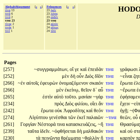
Alphabétiquement
[
«
»
]
Fréquences
[
«
»
]
HODO
τίνα
13
23
ἡμῖν
τινὰ
6
23
λόγος
D
τινά
2
23
οὐδὲν
τινα 23
23 τινα
τίνας
2
24
αὐτὸν
τινὰς
1
24
οὕτως
τινέ
1
24
τότε
Pages
[257]
~συγγραμμάτων,
οἵ
γε
καὶ
ἐπειδάν
τινα
γράφωσι
[252]
μὲν
δὴ
οὖν
Διὸς
δῖόν
τινα
~εἶναι
ζη
[266]
~ἐν
αὐτοῖς
ἐφευρὼν
ὀνομαζόμενον
σκαιόν
τινα
ἔρωτα
ἐλ
[266]
μὲν
ἐκείνῳ,
θεῖον
δ᾽
αὖ
τινα
~ἔρωτα
ἐ
[265]
ἐστὶν
αὐτὸ
τοῦτο.
μανίαν
~γάρ
τινα
ἐφήσαμε
[234]
πρὸς
Διὸς
φιλίου,
οἴει
ἄν
τινα
ἔχειν
~εἰ
[242]
ἔρωτα
οὐκ
Ἀφροδίτης
καὶ
θεόν
τινα
ἡγῇ;
~(Φα
[274]
Αἰγύπτου
γενέσθαι
τῶν
ἐκεῖ
παλαιῶν
~τινα
θεῶν,
οὗ
[261]
Γοργίαν
Νέστορά
τινα
κατασκευάζεις,
~ἤ
τινα
Θρασύμα
[239]
ταῦτα
ἰδεῖν.
~ὀφθήσεται
δὴ
μαλθακόν
τινα
καὶ
οὐ
στ
[230]
τὰ
πεινῶντα
θρέμματα
~θαλλὸν
ἤ
τινα
καρπὸν
π