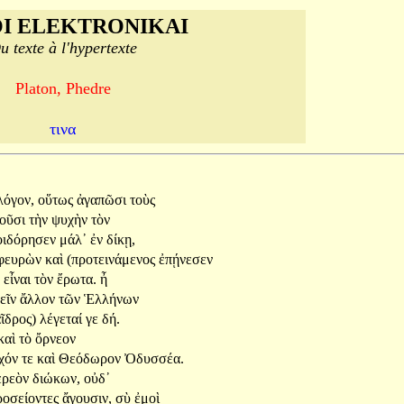
I ELEKTRONIKAI
u texte à l'hypertexte
Platon, Phedre
τινα
λόγον,
οὕτως
ἀγαπῶσι
τοὺς
τοῦσι
τὴν
ψυχὴν
τὸν
οιδόρησεν
μάλ᾽
ἐν
δίκῃ,
φευρὼν
καὶ
(προτεινάμενος
ἐπῄνεσεν
ν
εἶναι
τὸν
ἔρωτα.
ἦ
πεῖν
ἄλλον
τῶν
Ἑλλήνων
ῖδρος)
λέγεταί
γε
δή.
καὶ
τὸ
ὄρνεον
χόν
τε
καὶ
Θεόδωρον
Ὀδυσσέα.
ερεὸν
διώκων,
οὐδ᾽
ροσείοντες
ἄγουσιν,
σὺ
ἐμοὶ