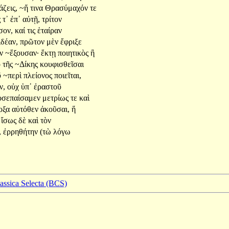
ζεις,
~ἤ
τινα
Θρασύμαχόν
τε
ς
τ᾽
ἐπ᾽
αὐτῇ,
τρίτον
σον,
καί
τις
ἑταίραν
ἰδέαν,
πρῶτον
μὲν
ἔφριξε
ὸν
~ἕξουσαν·
ἕκτῃ
ποιητικὸς
ἢ
ὸ
τῆς
~Δίκης
κουφισθεῖσαι
ῦ
~περὶ
πλείονος
ποιεῖται,
ν,
οὐχ
ὑπ᾽
ἐραστοῦ
οσεπαίσαμεν
μετρίως
τε
καὶ
οξα
αὐτόθεν
ἀκοῦσαι,
ἥ
ἴσως
δὲ
καὶ
τὸν
,
ἐρρηθήτην
(τὼ
λόγω
lassica Selecta (BCS)