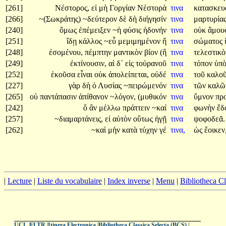
[261]
Νέστορος,
εἰ
μὴ
Γοργίαν
Νέστορά
τινα
κατασκευά
[266]
~(Σωκράτης)
~δεύτερον
δὲ
δὴ
διήγησίν
τινα
μαρτυρία
[240]
ὅμως
ἐπέμειξεν
~ἡ
φύσις
ἡδονήν
τινα
οὐκ
ἄμου
[251]
ἴδῃ
κάλλος
~εὖ
μεμιμημένον
ἤ
τινα
σώματος
[248]
ἐσομένου,
πέμπτην
μαντικὸν
βίον
(ἤ
τινα
τελεστικ
[249]
ἐκτίνουσιν,
αἱ
δ᾽
εἰς
τοὐρανοῦ
τινα
τόπον
ὑπ
[252]
ἑκοῦσα
εἶναι
οὐκ
ἀπολείπεται,
οὐδέ
τινα
τοῦ
καλο
[227]
γὰρ
δὴ
ὁ
Λυσίας
~πειρώμενόν
τινα
τῶν
καλῶ
[265]
οὐ
παντάπασιν
ἀπίθανον
~λόγον,
(μυθικόν
τινα
ὕμνον
πρ
[242]
ὃ
ἂν
μέλλω
πράττειν
~καί
τινα
φωνὴν
ἔδ
[257]
~διαμαρτάνεις,
εἰ
αὐτὸν
οὕτως
ἡγῇ
τινα
ψοφοδεᾶ.
[262]
~καὶ
μὴν
κατὰ
τύχην
γέ
τινα,
ὡς
ἔοικεν
|
Lecture
|
Liste du vocabulaire
|
Index inverse
|
Menu
|
Bibliotheca C
UCL
|
FLTR
|
Itinera Electronica
|
Bibliotheca Classica Selecta (BCS)
|