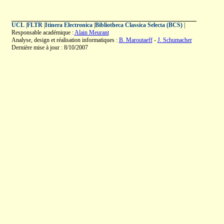
UCL
|
FLTR
|
Itinera Electronica
|
Bibliotheca Classica Selecta (BCS)
|
Responsable académique :
Alain Meurant
Analyse, design et réalisation informatiques :
B. Maroutaeff
-
J. Schumacher
Dernière mise à jour : 8/10/2007