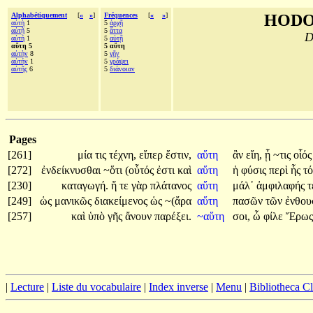
Alphabétiquement
[
«
»
]
Fréquences
[
«
»
]
HODO
αὐτὴ
1
5
ἀρχῇ
αὐτῇ
5
5
ἄττα
D
αὐτή
1
5
αὐτῇ
αὕτη 5
5 αὕτη
αὐτὴν
8
5
γῆν
αὑτήν
1
5
γράψει
αὐτῆς
6
5
διάνοιαν
Pages
[261]
μία
τις
τέχνη,
εἴπερ
ἔστιν,
αὕτη
ἂν
εἴη,
ᾗ
~τις
οἷός
[272]
ἐνδείκνυσθαι
~ὅτι
(οὗτός
ἐστι
καὶ
αὕτη
ἡ
φύσις
περὶ
ἧς
τό
[230]
καταγωγή.
ἥ
τε
γὰρ
πλάτανος
αὕτη
μάλ᾽
ἀμφιλαφής
[249]
ὡς
μανικῶς
διακείμενος
ὡς
~(ἄρα
αὕτη
πασῶν
τῶν
ἐνθο
[257]
καὶ
ὑπὸ
γῆς
ἄνουν
παρέξει.
~αὕτη
σοι,
ὦ
φίλε
Ἔρως
|
Lecture
|
Liste du vocabulaire
|
Index inverse
|
Menu
|
Bibliotheca C