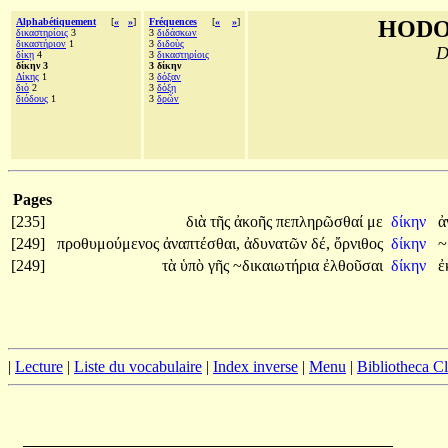
Alphabétiquement
[
«
»
]
Fréquences
[
«
»
]
HODO
δικαστηρίοις
3
3
διδάσκων
δικαστήριον
1
3
διδοὺς
D
δίκῃ
4
3
δικαστηρίοις
δίκην 3
3 δίκην
Δίκης
1
3
δόξαν
διὸ
2
3
δόξῃ
διόδους
1
3
δρῶν
Pages
[235]
διὰ
τῆς
ἀκοῆς
πεπληρῶσθαί
με
δίκην
ἀ
[249]
προθυμούμενος
ἀναπτέσθαι,
ἀδυνατῶν
δέ,
ὄρνιθος
δίκην
~
[249]
τὰ
ὑπὸ
γῆς
~δικαιωτήρια
ἐλθοῦσαι
δίκην
ἐ
|
Lecture
|
Liste du vocabulaire
|
Index inverse
|
Menu
|
Bibliotheca C