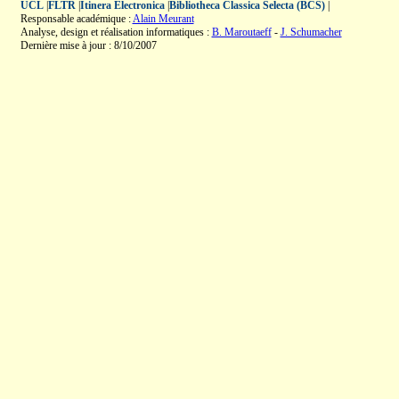
UCL
|
FLTR
|
Itinera Electronica
|
Bibliotheca Classica Selecta (BCS)
|
Responsable académique :
Alain Meurant
Analyse, design et réalisation informatiques :
B. Maroutaeff
-
J. Schumacher
Dernière mise à jour : 8/10/2007