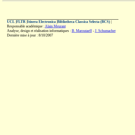
UCL
|
FLTR
|
Itinera Electronica
|
Bibliotheca Classica Selecta (BCS)
|
Responsable académique :
Alain Meurant
Analyse, design et réalisation informatiques :
B. Maroutaeff
-
J. Schumacher
Dernière mise à jour : 8/10/2007