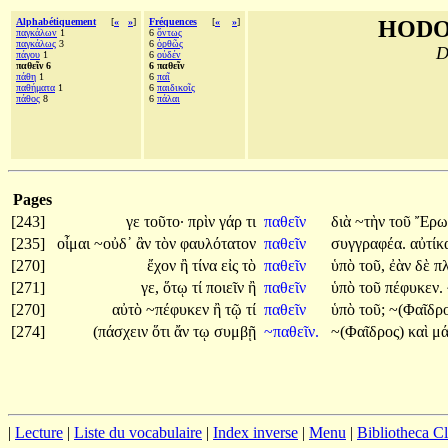
Alphabétiquement
[
«
»
]
Fréquences
[
«
»
]
HODO
παγκάλων
1
6
ὄντως
παγκάλως
3
6
ὀρθῶς
D
πάγου
1
6
οὐδέν
παθεῖν 6
6 παθεῖν
πάθη
1
6
παῖ
παθήματα
1
6
παιδικοῖς
πάθος
8
6
πάλαι
Pages
[243]
γε
τοῦτο·
πρὶν
γάρ
τι
παθεῖν
διὰ
~τὴν
τοῦ
Ἔρω
[235]
οἶμαι
~οὐδ᾽
ἂν
τὸν
φαυλότατον
παθεῖν
συγγραφέα.
αὐτί
[270]
ἔχον
ἢ
τίνα
εἰς
τὸ
παθεῖν
ὑπὸ
τοῦ,
ἐὰν
δὲ
π
[271]
γε,
ὅτῳ
τί
ποιεῖν
ἢ
παθεῖν
ὑπὸ
τοῦ
πέφυκεν.
[270]
αὐτὸ
~πέφυκεν
ἢ
τῷ
τί
παθεῖν
ὑπὸ
τοῦ;
~(Φαῖδρο
[274]
(πάσχειν
ὅτι
ἄν
τῳ
συμβῇ
~παθεῖν.
~(Φαῖδρος)
καὶ
μά
|
Lecture
|
Liste du vocabulaire
|
Index inverse
|
Menu
|
Bibliotheca C