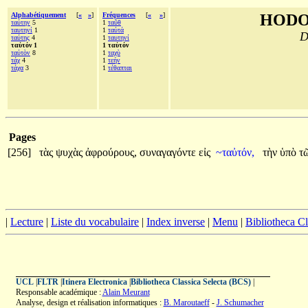
Alphabétiquement
[
«
»
]
Fréquences
[
«
»
]
HODO
ταύτην
5
1
ταῦθ
ταυτηνί
1
1
ταὐτά
D
ταύτης
4
1
ταυτηνί
ταὐτόν 1
1 ταὐτόν
ταὐτὸν
8
1
ταχὺ
τάχ
4
1
τεήν
τάχα
3
1
τέθαπται
Pages
[256]
τὰς
ψυχὰς
ἀφρούρους,
συναγαγόντε
εἰς
~ταὐτόν,
τὴν
ὑπὸ
τ
|
Lecture
|
Liste du vocabulaire
|
Index inverse
|
Menu
|
Bibliotheca C
UCL
|
FLTR
|
Itinera Electronica
|
Bibliotheca Classica Selecta (BCS)
|
Responsable académique :
Alain Meurant
Analyse, design et réalisation informatiques :
B. Maroutaeff
-
J. Schumacher