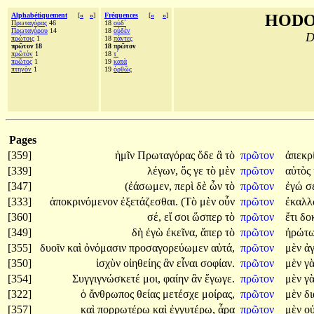
Alphabétiquement
[
«
»
]
Fréquences
[
«
»
]
HODO
Πρωταγόρας
46
18
οὐδ´
Πρωταγόρου
14
18
οὐδὲν
D
πρώτοις
1
18
πάντες
πρῶτον 18
18 πρῶτον
πρῶτόν
1
18
τ´
πρῶτος
1
19
κατὰ
πτηνὸν
1
19
ὀρθῶς
Pages
[359]
ἡμῖν
Πρωταγόρας
ὅδε
ἃ
τὸ
πρῶτον
ἀπεκρ
[339]
λέγων,
ὅς
γε
τὸ
μὲν
πρῶτον
αὐτὸς
[347]
(ἐάσωμεν,
περὶ
δὲ
ὧν
τὸ
πρῶτον
ἐγώ
σ
[333]
ἀποκρινόμενον
ἐξετάζεσθαι.
(Τὸ
μὲν
οὖν
πρῶτον
ἐκαλλ
[360]
σέ,
εἴ
σοι
ὥσπερ
τὸ
πρῶτον
ἔτι
δο
[349]
δὴ
ἐγὼ
ἐκεῖνα,
ἅπερ
τὸ
πρῶτον
ἠρώτ
[355]
δυοῖν
καὶ
ὀνόμασιν
προσαγορεύωμεν
αὐτά,
πρῶτον
μὲν
ἀ
[350]
ἰσχὺν
οἰηθείης
ἂν
εἶναι
σοφίαν.
πρῶτον
μὲν
γ
[354]
Συγγιγνώσκετέ
μοι,
φαίην
ἂν
ἔγωγε.
πρῶτον
μὲν
γ
[322]
ὁ
ἄνθρωπος
θείας
μετέσχε
μοίρας,
πρῶτον
μὲν
δ
[357]
καὶ
πορρωτέρω
καὶ
ἐγγυτέρω,
ἆρα
πρῶτον
μὲν
ο