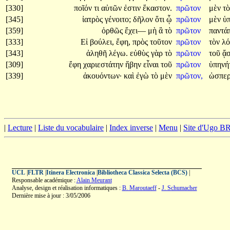
[330]
ποῖόν
τι
αὐτῶν
ἐστιν
ἕκαστον.
πρῶτον
μὲν
τ
[345]
ἰατρὸς
γένοιτο;
δῆλον
ὅτι
ᾧ
πρῶτον
μὲν
ὑ
[359]
ὀρθῶς
ἔχει—
μὴ
ἃ
τὸ
πρῶτον
παντά
[333]
Εἰ
βούλει,
ἔφη,
πρὸς
τοῦτον
πρῶτον
τὸν
λ
[343]
ἀληθῆ
λέγω.
εὐθὺς
γὰρ
τὸ
πρῶτον
τοῦ
ᾄ
[309]
ἔφη
χαριεστάτην
ἥβην
εἶναι
τοῦ
πρῶτον
ὑπηνή
[339]
ἀκουόντων·
καὶ
ἐγὼ
τὸ
μὲν
πρῶτον,
ὡσπε
|
Lecture
|
Liste du vocabulaire
|
Index inverse
|
Menu
|
Site d'Ugo 
UCL
|
FLTR
|
Itinera Electronica
|
Bibliotheca Classica Selecta (BCS)
|
Responsable académique :
Alain Meurant
Analyse, design et réalisation informatiques :
B. Maroutaeff
-
J. Schumacher
Dernière mise à jour : 3/05/2006