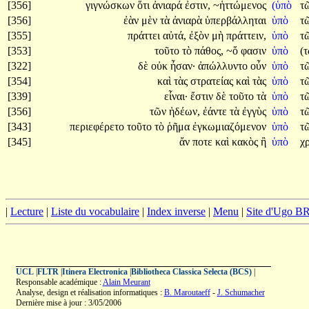
[356]
γιγνώσκων
ὅτι
ἀνιαρά
ἐστιν,
~ἡττώμενος
(ὑπὸ
τ
[356]
ἐὰν
μὲν
τὰ
ἀνιαρὰ
ὑπερβάλληται
ὑπὸ
τ
[355]
πράττει
αὐτά,
ἐξὸν
μὴ
πράττειν,
ὑπὸ
τ
[353]
τοῦτο
τὸ
πάθος,
~ὅ
φασιν
ὑπὸ
(
[322]
δὲ
οὐκ
ἦσαν·
ἀπώλλυντο
οὖν
ὑπὸ
τ
[354]
καὶ
τὰς
στρατείας
καὶ
τὰς
ὑπὸ
τ
[339]
εἶναι·
ἔστιν
δὲ
τοῦτο
τὰ
ὑπὸ
τ
[356]
τῶν
ἡδέων,
ἐάντε
τὰ
ἐγγὺς
ὑπὸ
τ
[343]
περιεφέρετο
τοῦτο
τὸ
ῥῆμα
ἐγκωμιαζόμενον
ὑπὸ
τ
[345]
ἄν
ποτε
καὶ
κακὸς
ἢ
ὑπὸ
χ
|
Lecture
|
Liste du vocabulaire
|
Index inverse
|
Menu
|
Site d'Ugo 
UCL
|
FLTR
|
Itinera Electronica
|
Bibliotheca Classica Selecta (BCS)
|
Responsable académique :
Alain Meurant
Analyse, design et réalisation informatiques :
B. Maroutaeff
-
J. Schumacher
Dernière mise à jour : 3/05/2006