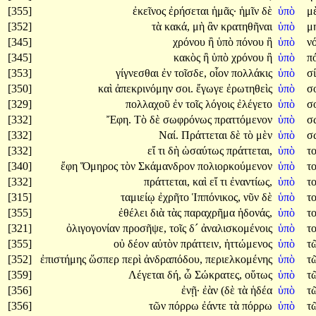
[355]
ἐκεῖνος
ἐρήσεται
ἡμᾶς·
ἡμῖν
δὲ
ὑπὸ
μ
[352]
τὰ
κακά,
μὴ
ἂν
κρατηθῆναι
ὑπὸ
μ
[345]
χρόνου
ἢ
ὑπὸ
πόνου
ἢ
ὑπὸ
ν
[345]
κακὸς
ἢ
ὑπὸ
χρόνου
ἢ
ὑπὸ
π
[353]
γίγνεσθαι
ἐν
τοῖσδε,
οἷον
πολλάκις
ὑπὸ
σ
[350]
καὶ
ἀπεκρινόμην
σοι.
ἔγωγε
ἐρωτηθεὶς
ὑπὸ
σ
[329]
πολλαχοῦ
ἐν
τοῖς
λόγοις
ἐλέγετο
ὑπὸ
σ
[332]
Ἔφη.
Τὸ
δὲ
σωφρόνως
πραττόμενον
ὑπὸ
σ
[332]
Ναί.
Πράττεται
δὲ
τὸ
μὲν
ὑπὸ
σ
[332]
εἴ
τι
δὴ
ὡσαύτως
πράττεται,
ὑπὸ
τ
[340]
ἔφη
Ὅμηρος
τὸν
Σκάμανδρον
πολιορκούμενον
ὑπὸ
τ
[332]
πράττεται,
καὶ
εἴ
τι
ἐναντίως,
ὑπὸ
τ
[315]
ταμιείῳ
ἐχρῆτο
Ἱππόνικος,
νῦν
δὲ
ὑπὸ
τ
[355]
ἐθέλει
διὰ
τὰς
παραχρῆμα
ἡδονάς,
ὑπὸ
τ
[321]
ὀλιγογονίαν
προσῆψε,
τοῖς
δ´
ἀναλισκομένοις
ὑπὸ
τ
[355]
οὐ
δέον
αὐτὸν
πράττειν,
ἡττώμενος
ὑπὸ
τ
[352]
ἐπιστήμης
ὥσπερ
περὶ
ἀνδραπόδου,
περιελκομένης
ὑπὸ
τ
[359]
Λέγεται
δή,
ὦ
Σώκρατες,
οὕτως
ὑπὸ
τ
[356]
ἐνῇ·
ἐὰν
(δὲ
τὰ
ἡδέα
ὑπὸ
τ
[356]
τῶν
πόρρω
ἐάντε
τὰ
πόρρω
ὑπὸ
τ