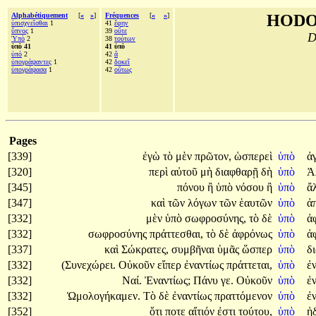
Alphabétiquement
[
«
»
]
Fréquences
[
«
»
]
HODO
ὑπισχνεῖσθαι
1
41
ἔφην
ὕπνος
1
39
οὔτε
D
Ὑπὸ
2
38
τούτων
ὑπὸ 41
41 ὑπὸ
ὑπό
2
42
ἃ
ὑπογράψαντες
1
42
δοκεῖ
ὑπογράψασα
1
42
οὕτως
Pages
[339]
ἐγὼ
τὸ
μὲν
πρῶτον,
ὡσπερεὶ
ὑπὸ
ἀ
[320]
περὶ
αὐτοῦ
μὴ
διαφθαρῇ
δὴ
ὑπὸ
Ἀ
[345]
πόνου
ἢ
ὑπὸ
νόσου
ἢ
ὑπὸ
ἄ
[347]
καὶ
τῶν
λόγων
τῶν
ἑαυτῶν
ὑπὸ
ἀ
[332]
μὲν
ὑπὸ
σωφροσύνης,
τὸ
δὲ
ὑπὸ
ἀ
[332]
σωφροσύνης
πράττεσθαι,
τὸ
δὲ
ἀφρόνως
ὑπὸ
ἀ
[337]
καὶ
Σώκρατες,
συμβῆναι
ὑμᾶς
ὥσπερ
ὑπὸ
δ
[332]
(Συνεχώρει.
Οὐκοῦν
εἴπερ
ἐναντίως
πράττεται,
ὑπὸ
ἐ
[332]
Ναί.
Ἐναντίως;
Πάνυ
γε.
Οὐκοῦν
ὑπὸ
ἐ
[332]
Ὡμολογήκαμεν.
Τὸ
δὲ
ἐναντίως
πραττόμενον
ὑπὸ
ἐ
[352]
ὅτι
ποτε
αἴτιόν
ἐστι
τούτου,
ὑπὸ
ἡ