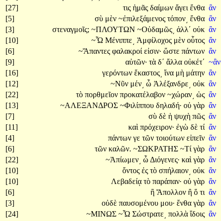
[27]
τις
ἡμᾶς
δαίμων
ἄγει
ἔνθα
ἂν
[5]
σὺ
μὲν
~ἐπιλεξάμενος
τόπον͵
ἔνθα
ἂν
[3]
στεναγμοῖς;
~ΠΛΟΥΤΩΝ
~Οὐδαμῶς͵
ἀλλ΄
οὐκ
ἂν
[10]
~Ὦ
Μένιππε͵
Ἀμφίλοχος
μὲν
οὗτος
ἂν
[6]
~Ἅπαντες
φαλακροί
εἰσιν·
ὥστε
πάντων
ἂν
[9]
αὐτῶν·
τὰ
δ΄
ἄλλα
οὐκέτ΄
~ἂ
[16]
γερόντων
ἕκαστος͵
ἵνα
μὴ
μάτην
ἂν
[12]
~Νῦν
μέν͵
ὦ
Ἀλέξανδρε͵
οὐκ
ἂν
[22]
τὸ
πορθμεῖον
προκατέλαβον
~χώραν͵
ὡς
ἂν
[13]
~ΑΛΕΞΑΝΔΡΟΣ
~Φιλίππου
δηλαδή·
οὐ
γὰρ
ἂν
[7]
σὺ
δὲ
ἡ
ψυχὴ
πῶς
ἂν
[11]
καὶ
πρόχειρον·
ἐγὼ
δὲ
τί
ἂν
[4]
πάντων
γε
τῶν
τοιούτων
εἰπεῖν
ἂν
[6]
τῶν
καλῶν.
~ΣΩΚΡΑΤΗΣ
~Τί
γὰρ
ἂν
[22]
~Ἀπίωμεν͵
ὦ
Διόγενες·
καὶ
γὰρ
ἂν
[10]
ὄντος
ἐς
τὸ
σπήλαιον͵
οὐκ
ἂν
[10]
Λεβαδείᾳ
τὸ
παράπαν·
οὐ
γὰρ
ἂν
[6]
ἢ
Ἄπολλον
ἢ
ὅ
τι
ἂν
[3]
οὐδὲ
παυσομένου
μου·
ἔνθα
γὰρ
ἂν
[24]
~ΜΙΝΩΣ
~Ὦ
Σώστρατε͵
πολλὰ
ἴδοις
ἂν