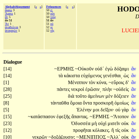
Alphabétiquement
[
«
»
]
Fréquences
[
«
»
]
HODO
ἄμφω
3
50
εἰ
Ἄμφω
1
50
οὖν
D
ἄν
5
50
τοὺς
ἂν 51
51 ἂν
Ἂν
1
51
οὐ
ἀναβιῶναι
3
52
γε
LUCIEN
ἀναγαγὼν
1
52
τῆς
Dialogue
[14]
~ΕΡΜΗΣ
~Οὐκοῦν
οὐδ΄
ἐγὼ
δόξαιμι
ἂν
[14]
τὰ
κάκιστα
εὐχόμενος
γενέσθαι͵
ὡς
ἂν
[1]
Μένιππον
τὸν
κύνα,
~εὕροις
δ'
ἂν
[28]
πάντες
νεκροὶ
ἐρῶσιν͵
πλὴν
~οὐδεὶς
ἂν
[25]
διὰ
τοῦτο
ἀμείνων
μὲν
δόξειεν
ἂν
[8]
τἀνταῦθα
ὅμοια
ὄντα
προσκορῆ
ὁμοίως
ἂν
[5]
Ἑλένην
μοι
δεῖξον·
οὐ
γὰρ
ἂν
[15]
~κατάσπασον
ἐφεξῆς
ἅπαντας.
~ΕΡΜΗΣ
~Ἄτοπον
ἂν
[23]
Ὀδυσσέα
μὴ
οὐχὶ
μισεῖν
οὐκ
ἂν
[12]
προφῆται
κόλακες.
ἢ
τίς
οὐκ
ἂν
[10]
νεκρῶν
~δοξάζουσιν;
~ΜΕΝΙΠΠΟΣ
~Ἀλλ΄
οὐκ
ἂν