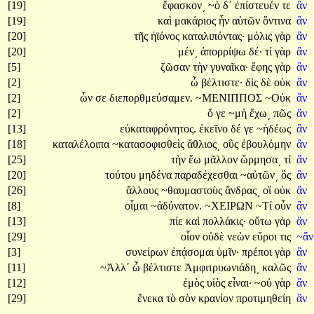
[19]
ἔφασκον͵
~ὁ
δ΄
ἐπίστευέν
τε
ἂν
[19]
καὶ
μακάριος
ἦν
αὐτῶν
ὅντινα
ἂν
[20]
τῆς
ἠϊόνος
καταλιπόντας·
μόλις
γὰρ
ἂν
[20]
μέν͵
ἀπορρίψω
δέ·
τί
γὰρ
ἂν
[5]
ζῶσαν
τὴν
γυναῖκα·
ἔφης
γὰρ
ἂν
[2]
ὦ
βέλτιστε·
δὶς
δὲ
οὐκ
ἂν
[2]
ὧν
σε
διεπορθμεύσαμεν.
~ΜΕΝΙΠΠΟΣ
~Οὐκ
ἂν
[2]
ὅ
γε
~μὴ
ἔχω͵
πῶς
ἂν
[13]
εὐκαταφρόνητος.
ἐκεῖνο
δέ
γε
~ἡδέως
ἂν
[18]
καταλέλοιπα
~κατασοφισθεὶς
ἄθλιος͵
οὓς
ἐβουλόμην
ἂν
[25]
τὴν
ἕω
μᾶλλον
ὥρμησα͵
τί
ἂν
[20]
τούτου
μηδένα
παραδέχεσθαι
~αὐτῶν͵
ὃς
ἂν
[26]
ἄλλους
~θαυμαστοὺς
ἄνδρας͵
οἳ
οὐκ
ἂν
[8]
οἶμαι
~ἀδύνατον.
~ΧΕΙΡΩΝ
~Τί
οὖν
ἂν
[13]
πίε
καὶ
πολλάκις·
οὕτω
γὰρ
ἂν
[29]
οἷον
οὐδὲ
νεὼν
εὕροι
τις
~ἂ
[3]
συνείρων
ἐπᾴσομαι
ὑμῖν·
πρέποι
γὰρ
ἂν
[11]
~Ἀλλ΄
ὦ
βέλτιστε
Ἀμφιτρυωνιάδη͵
καλῶς
ἂν
[12]
ἐμὸς
υἱὸς
εἶναι·
~οὐ
γὰρ
ἂν
[29]
ἕνεκα
τὸ
σὸν
κρανίον
προτιμηθείη
ἂν