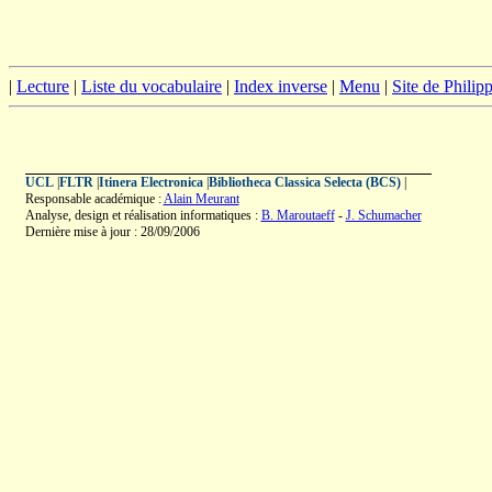
|
Lecture
|
Liste du vocabulaire
|
Index inverse
|
Menu
|
Site de Phili
UCL
|
FLTR
|
Itinera Electronica
|
Bibliotheca Classica Selecta (BCS)
|
Responsable académique :
Alain Meurant
Analyse, design et réalisation informatiques :
B. Maroutaeff
-
J. Schumacher
Dernière mise à jour : 28/09/2006