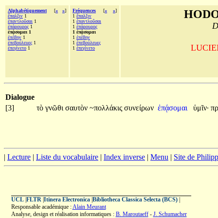
Alphabétiquement
[
«
»
]
Fréquences
[
«
»
]
HODO
ἔπαλξιν
1
1
ἔπαλξιν
ἐπαντλοῦσαι
1
1
ἐπαντλοῦσαι
D
ἐπάρουρος
1
1
ἐπάρουρος
ἐπᾴσομαι 1
1 ἐπᾴσομαι
ἐπέβην
1
1
ἐπέβην
ἐπεβούλευες
1
1
ἐπεβούλευες
LUCIEN
ἐπεγίνετο
1
1
ἐπεγίνετο
Dialogue
[3]
τὸ
γνῶθι
σαυτὸν
~πολλάκις
συνείρων
ἐπᾴσομαι
ὑμῖν·
π
|
Lecture
|
Liste du vocabulaire
|
Index inverse
|
Menu
|
Site de Phili
UCL
|
FLTR
|
Itinera Electronica
|
Bibliotheca Classica Selecta (BCS)
|
Responsable académique :
Alain Meurant
Analyse, design et réalisation informatiques :
B. Maroutaeff
-
J. Schumacher