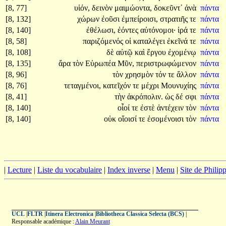
[8, 77]
υἱόν,
δεινὸν
μαιμώοντα,
δοκεῦντ᾽
ἀνὰ
πάντα
[8, 132]
χώρων
ἐοῦσι
ἐμπείροισι,
στρατιῆς
τε
πάντα
[8, 140]
ἐθέλωσι,
ἐόντες
αὐτόνομοι·
ἱρά
τε
πάντα
[8, 58]
παριζόμενός
οἱ
καταλέγει
ἐκεῖνά
τε
πάντα
[8, 108]
δὲ
αὐτῷ
καὶ
ἔργου
ἐχομένῳ
πάντα
[8, 135]
ἄρα
τὸν
Εὐρωπέα
Μῦν,
περιστρωφώμενον
πάντα
[8, 96]
τὸν
χρησμὸν
τόν
τε
ἄλλον
πάντα
[8, 76]
τεταγμένοι,
κατεῖχόν
τε
μέχρι
Μουνυχίης
πάντα
[8, 41]
τὴν
ἀκρόπολιν.
ὡς
δέ
σφι
πάντα
[8, 140]
οἷοί
τε
ἐστὲ
ἀντέχειν
τὸν
πάντα
[8, 140]
οὐκ
οἵοισί
τε
ἐσομένοισι
τὸν
πάντα
|
Lecture
|
Liste du vocabulaire
|
Index inverse
|
Menu
|
Site de Phili
UCL
|
FLTR
|
Itinera Electronica
|
Bibliotheca Classica Selecta (BCS)
|
Responsable académique :
Alain Meurant