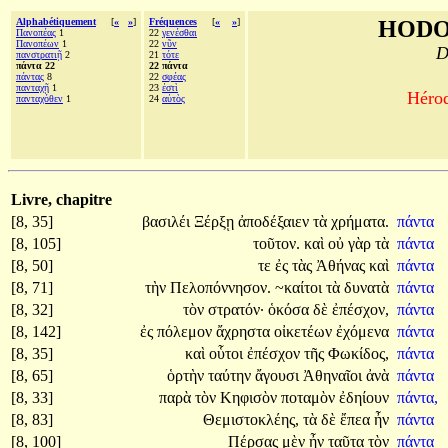
Alphabétiquement
[
«
»
]
Fréquences
[
«
»
]
HODO
Πανοπέας
1
22
γενέσθαι
Πανοπέων
1
22
νῦν
D
πανστρατιῇ
2
21
τότε
πάντα 22
22 πάντα
πάντας
8
22
σφέας
πανταχῇ
1
23
ἐστὶ
Hérod
πανταχόθεν
1
24
αὐτὸς
Livre, chapitre
[8, 35]
βασιλέι
Ξέρξῃ
ἀποδέξαιεν
τὰ
χρήματα.
πάντα
[8, 105]
τοῦτον.
καὶ
οὐ
γὰρ
τὰ
πάντα
[8, 50]
τε
ἐς
τὰς
Ἀθήνας
καὶ
πάντα
[8, 71]
τὴν
Πελοπόννησον.
~καίτοι
τὰ
δυνατὰ
πάντα
[8, 32]
τὸν
στρατόν·
ὁκόσα
δὲ
ἐπέσχον,
πάντα
[8, 142]
ἐς
πόλεμον
ἄχρηστα
οἰκετέων
ἐχόμενα
πάντα
[8, 35]
καὶ
οὗτοι
ἐπέσχον
τῆς
Φωκίδος,
πάντα
[8, 65]
ὁρτὴν
ταύτην
ἄγουσι
Ἀθηναῖοι
ἀνὰ
πάντα
[8, 33]
παρὰ
τὸν
Κηφισὸν
ποταμὸν
ἐδηίουν
πάντα,
[8, 83]
Θεμιστοκλέης,
τὰ
δὲ
ἔπεα
ἦν
πάντα
[8, 100]
Πέρσας
μὲν
ἦν
ταῦτα
τὸν
πάντα