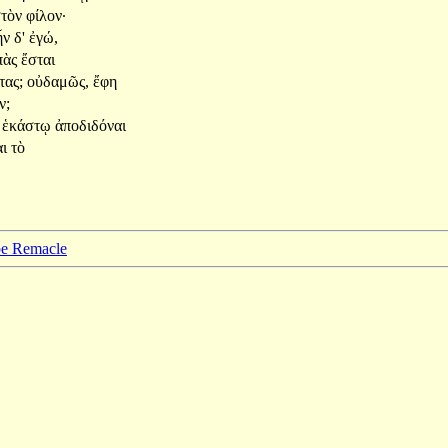
στὸν
φίλον·
ἦν
δ'
ἐγώ,
πὰς
ἔσται
τας;
οὐδαμῶς,
ἔφη
ν;
α
ἑκάστῳ
ἀποδιδόναι
αι
τὸ
ppe Remacle