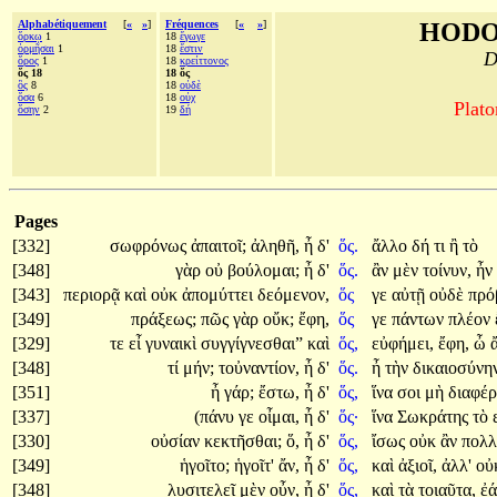
Alphabétiquement
[
«
»
]
Fréquences
[
«
»
]
HODO
ὅρκῳ
1
18
ἔγωγε
ὁρμῆσαι
1
18
ἔστιν
D
ὅρος
1
18
κρείττονος
ὅς 18
18 ὅς
ὃς
8
18
οὐδὲ
ὅσα
6
18
οὐχ
Plato
ὅσην
2
19
δή
Pages
[332]
σωφρόνως
ἀπαιτοῖ;
ἀληθῆ,
ἦ
δ'
ὅς.
ἄλλο
δή
τι
ἢ
τὸ
[348]
γὰρ
οὐ
βούλομαι;
ἦ
δ'
ὅς.
ἂν
μὲν
τοίνυν,
ἦν
[343]
περιορᾷ
καὶ
οὐκ
ἀπομύττει
δεόμενον,
ὅς
γε
αὐτῇ
οὐδὲ
πρό
[349]
πράξεως;
πῶς
γὰρ
οὔκ;
ἔφη,
ὅς
γε
πάντων
πλέον
[329]
τε
εἶ
γυναικὶ
συγγίγνεσθαι”
καὶ
ὅς,
εὐφήμει,
ἔφη,
ὦ
[348]
τί
μήν;
τοὐναντίον,
ἦ
δ'
ὅς.
ἦ
τὴν
δικαιοσύνη
[351]
ἦ
γάρ;
ἔστω,
ἦ
δ'
ὅς,
ἵνα
σοι
μὴ
διαφέρ
[337]
(πάνυ
γε
οἶμαι,
ἦ
δ'
ὅς·
ἵνα
Σωκράτης
τὸ
[330]
οὐσίαν
κεκτῆσθαι;
ὅ,
ἦ
δ'
ὅς,
ἴσως
οὐκ
ἂν
πολ
[349]
ἡγοῖτο;
ἡγοῖτ'
ἄν,
ἦ
δ'
ὅς,
καὶ
ἀξιοῖ,
ἀλλ'
οὐ
[348]
λυσιτελεῖ
μὲν
οὖν,
ἦ
δ'
ὅς,
καὶ
τὰ
τοιαῦτα,
ἐ