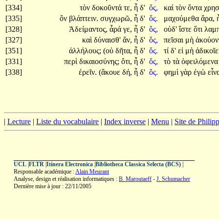
[334]
τὸν
δοκοῦντά
τε,
ἦ
δ'
ὅς,
καὶ
τὸν
ὄντα
χρη
[335]
ὂν
βλάπτειν.
συγχωρῶ,
ἦ
δ'
ὅς.
μαχούμεθα
ἄρα,
[328]
Ἀδείμαντος,
ἆρά
γε,
ἦ
δ'
ὅς,
οὐδ'
ἴστε
ὅτι
λαμ
[327]
καὶ
δύναισθ'
ἄν,
ἦ
δ'
ὅς,
πεῖσαι
μὴ
ἀκούον
[351]
ἀλλήλους;
(οὐ
δῆτα,
ἦ
δ'
ὅς.
τί
δ'
εἰ
μὴ
ἀδικοῖε
[331]
περὶ
δικαιοσύνης;
ὅτι,
ἦ
δ'
ὅς,
τὸ
τὰ
ὀφειλόμεν
[338]
ἐρεῖν.
(ἄκουε
δή,
ἦ
δ'
ὅς.
φημὶ
γὰρ
ἐγὼ
εἶν
|
Lecture
|
Liste du vocabulaire
|
Index inverse
|
Menu
|
Site de Phili
UCL
|
FLTR
|
Itinera Electronica
|
Bibliotheca Classica Selecta (BCS)
|
Responsable académique :
Alain Meurant
Analyse, design et réalisation informatiques :
B. Maroutaeff
-
J. Schumacher
Dernière mise à jour : 22/11/2005