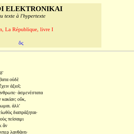
I ELEKTRONIKAI
u texte à l'hypertexte
n, La République, livre I
ὅς
δ'
βατα
οὐδὲ
ἔχειν
ἀξιοῖ;
ἄνθρωπε·
ἁσμενέστατα
ν
κακίαν;
οὔκ,
ωμαι.
ἀλλ'
εἰωθὸς
διαπράξηται·
λοὺς
πείσαιμι
κ
ἂν
άνπερ
λανθάνῃ·