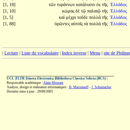
[1, 18]
τῶν
τυράννων
κατάλυσιν
ἐκ
τῆς
Ἑλλάδος
[1, 10]
κώμας
δὲ
τῷ
παλαιῷ
τῆς
Ἑλλάδος
[1, 5]
καὶ
μέχρι
τοῦδε
πολλὰ
τῆς
Ἑλλάδος
[1, 88]
ὁρῶντες
αὐτοῖς
τὰ
πολλὰ
τῆς
Ἑλλάδος
|
Lecture
|
Liste du vocabulaire
|
Index inverse
|
Menu
|
site de Philip
UCL
|
FLTR
|
Itinera Electronica
|
Bibliotheca Classica Selecta (BCS)
|
Responsable académique :
Alain Meurant
Analyse, design et réalisation informatiques :
B. Maroutaeff
-
J. Schumacher
Dernière mise à jour : 29/09/2005