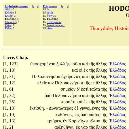
Alphabétiquement
[
«
»
]
Fréquences
[
«
»
]
HODO
ἐλθὼν
2
15
ἀπ
Ἑλλάδα
5
15
αὐτὸς
D
Ἑλλάδι
3
15
ἐκείνων
Ἑλλάδος 15
15 Ἑλλάδος
Ἑλλάνικος
1
15
Κερκυραίων
Ἑλλὰς
6
15
Λακεδαιμονίοις
Thucydide, Histoir
Ἑλλάς
3
15
οἴκου
Livre, Chap.
[1, 123]
ὑποσχομένου
ξυλλήψεσθαι
καὶ
τῆς
ἄλλης
Ἑλλάδος
[1, 18]
καὶ
οἱ
ἐκ
τῆς
ἄλλης
Ἑλλάδος
[1, 31]
Πελοποννήσου
ἀγείροντες
καὶ
τῆς
ἄλλης
Ἑλλάδος
[1, 12]
πλεῖστον
Πελοποννήσιοι
τῆς
τε
ἄλλης
Ἑλλάδος
[1, 6]
σημεῖον
δ'
ἐστὶ
ταῦτα
τῆς
Ἑλλάδος
[1, 32]
ἀπὸ
Πελοποννήσου
καὶ
τῆς
ἄλλης
Ἑλλάδος
[1, 35]
προσέτι
καὶ
ἐκ
τῆς
ἄλλης
Ἑλλάδος
[1, 13]
ἐκτίσθη.
~Δυνατωτέρας
δὲ
γιγνομένης
τῆς
Ἑλλάδος
[1, 10]
ἐλθόντες,
ὡς
ἀπὸ
πάσης
τῆς
Ἑλλάδος
[1, 13]
τριήρεις
ἐν
Κορίνθῳ
πρῶτον
τῆς
Ἑλλάδος
[1, 2]
αὐξηθῆναι·
ἐκ
γὰρ
τῆς
ἄλλης
Ἑλλάδος