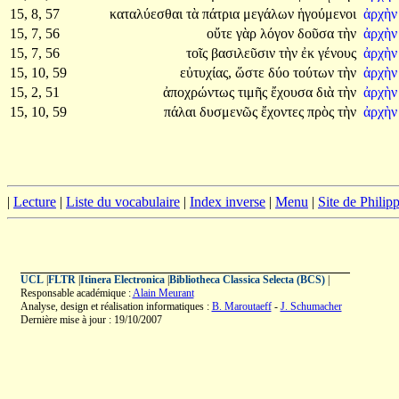
15, 8, 57
καταλύεσθαι
τὰ
πάτρια
μεγάλων
ἡγούμενοι
ἀρχὴ
15, 7, 56
οὔτε
γὰρ
λόγον
δοῦσα
τὴν
ἀρχὴ
15, 7, 56
τοῖς
βασιλεῦσιν
τὴν
ἐκ
γένους
ἀρχὴ
15, 10, 59
εὐτυχίας,
ὥστε
δύο
τούτων
τὴν
ἀρχὴ
15, 2, 51
ἀποχρώντως
τιμῆς
ἔχουσα
διὰ
τὴν
ἀρχὴ
15, 10, 59
πάλαι
δυσμενῶς
ἔχοντες
πρὸς
τὴν
ἀρχὴ
|
Lecture
|
Liste du vocabulaire
|
Index inverse
|
Menu
|
Site de Phili
UCL
|
FLTR
|
Itinera Electronica
|
Bibliotheca Classica Selecta (BCS)
|
Responsable académique :
Alain Meurant
Analyse, design et réalisation informatiques :
B. Maroutaeff
-
J. Schumacher
Dernière mise à jour : 19/10/2007