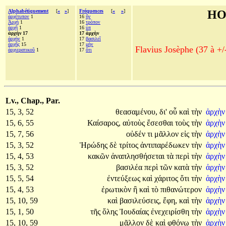
Alphabétiquement
[
«
»
]
Fréquences
[
«
»
]
HO
ἀρχέτυπον
1
16
ἣν
Ἀρχὴ
1
16
τρόπον
ἀρχῇ
1
16
ὑπ
ἀρχὴν 17
17 ἀρχὴν
ἀρχήν
1
17
βασιλεῖ
ἀρχῆς
15
17
μὴν
Flavius Josèphe (37 à +/
ἀρχιερατικοῦ
1
17
ὅτι
Lv., Chap., Par.
15, 3, 52
θεασαμένου,
δι'
οὗ
καὶ
τὴν
ἀρχὴ
15, 6, 55
Καίσαρος,
αὐτοὺς
ἔσεσθαι
τοὺς
τὴν
ἀρχὴ
15, 7, 56
οὐδέν
τι
μᾶλλον
εἰς
τὴν
ἀρχὴ
15, 3, 52
Ἡρώδης
δὲ
τρίτος
ἀντιπαρέδωκεν
τὴν
ἀρχὴ
15, 4, 53
κακῶν
ἀναπλησθήσεται
τὰ
περὶ
τὴν
ἀρχὴ
15, 3, 52
βασιλέα
περὶ
τῶν
κατὰ
τὴν
ἀρχὴ
15, 5, 54
ἐντεύξεως
καὶ
χάριτος
ὅτι
τὴν
ἀρχὴ
15, 4, 53
ἐρωτικὸν
ἢ
καὶ
τὸ
πιθανώτερον
ἀρχὴ
15, 10, 59
καὶ
βασιλεύσεις,
ἔφη,
καὶ
τὴν
ἀρχὴ
15, 1, 50
τῆς
ὅλης
Ἰουδαίας
ἐνεχειρίσθη
τὴν
ἀρχὴ
15, 10, 59
μᾶλλον
δὲ
καὶ
φθόνῳ
τὴν
ἀρχὴ