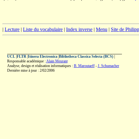
|
Lecture
|
Liste du vocabulaire
|
Index inverse
|
Menu
|
Site de Phili
UCL
|
FLTR
|
Itinera Electronica
|
Bibliotheca Classica Selecta (BCS)
|
Responsable académique :
Alain Meurant
Analyse, design et réalisation informatiques :
B. Maroutaeff
-
J. Schumacher
Dernière mise à jour : 2/02/2006