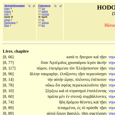
Alphabétiquement
[
«
»
]
Fréquences
[
«
»
]
HODO
νήσῳ
4
11
ἵνα
νήσων
1
11
κάρτα
D
νηῦς
5
11
λέγεται
νηυσὶ 11
11 νηυσὶ
νηυσί
2
11
σὺ
Νικάνδρου
1
11
τούτου
Hérod
Νίκη
1
12
ἅτε
Livre, chapitre
[8, 66]
κατά
τε
ἤπειρον
καὶ
τῇσι
νηυ
[8, 77]
ὅταν
Ἀρτέμιδος
χρυσαόρου
ἱερὸν
ἀκτήν
νηυ
[8, 117]
πόρον,
ἐπειγόμενοι
τὸν
Ἑλλήσποντον
τῇσι
νηυ
[8, 96]
ἄλλην
ναυμαχίην,
ἐλπίζοντες
τῇσι
περιεούσῃσι
νηυ
[8, 14]
τὴν
αὐτὴν
ὥρην,
πλέοντες
ἐπέπεσον
νηυ
[8, 78]
οὔκω
ὅτι
σφέας
περιεκυκλοῦντο
τῇσι
νηυ
[8, 10]
Ξέρξεω
καὶ
οἱ
στρατηγοὶ
ἐπιπλέοντας
νηυ
[8, 60]
πρῶτα
μὲν
ἐν
στεινῷ
συμβάλλοντες
νηυ
[8, 74]
ἤδη
δρόμου
θέοντες
καὶ
τῇσι
νηυ
[8, 89]
τεταγμένοι,
ἐς
τὸ
πρόσθε
τῇσι
νηυ
[8, 89]
αὐτοὶ
ἔργον
βασιλέι,
τῇσι
σφετέρῃσι
νηυ