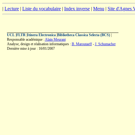
|
Lecture
|
Liste du vocabulaire
|
Index inverse
|
Menu
|
Site d'Agnes
UCL
|
FLTR
|
Itinera Electronica
|
Bibliotheca Classica Selecta (BCS)
|
Responsable académique :
Alain Meurant
Analyse, design et réalisation informatiques :
B. Maroutaeff
-
J. Schumacher
Dernière mise à jour : 16/01/2007