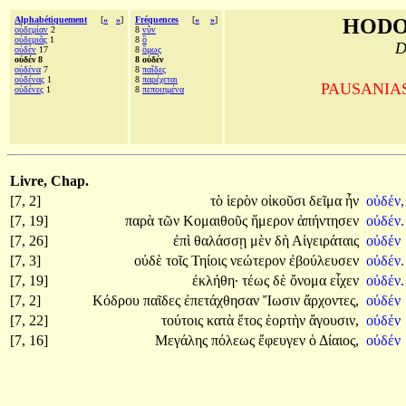
Alphabétiquement
[
«
»
]
Fréquences
[
«
»
]
HODO
οὐδεμίαν
2
8
νῦν
οὐδεμιᾶς
1
8
ὃ
D
οὐδὲν
17
8
ὅμως
οὐδέν 8
8 οὐδέν
οὐδένα
7
8
παῖδες
οὐδένας
1
8
παρέχεται
PAUSANIAS, 
οὐδένες
1
8
πεποιημένα
Livre, Chap.
[7, 2]
τὸ
ἱερὸν
οἰκοῦσι
δεῖμα
ἦν
οὐδέν,
[7, 19]
παρὰ
τῶν
Κομαιθοῦς
ἥμερον
ἀπήντησεν
οὐδέν.
[7, 26]
ἐπὶ
θαλάσσῃ
μὲν
δὴ
Αἰγειράταις
οὐδέν
[7, 3]
οὐδὲ
τοῖς
Τηίοις
νεώτερον
ἐβούλευσεν
οὐδέν.
[7, 19]
ἐκλήθη·
τέως
δὲ
ὄνομα
εἶχεν
οὐδέν.
[7, 2]
Κόδρου
παῖδες
ἐπετάχθησαν
Ἴωσιν
ἄρχοντες,
οὐδέν
[7, 22]
τούτοις
κατὰ
ἔτος
ἑορτὴν
ἄγουσιν,
οὐδέν
[7, 16]
Μεγάλης
πόλεως
ἔφευγεν
ὁ
Δίαιος,
οὐδέν