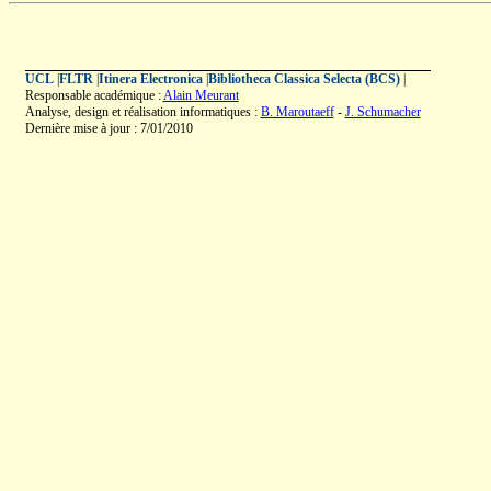
UCL
|
FLTR
|
Itinera Electronica
|
Bibliotheca Classica Selecta (BCS)
|
Responsable académique :
Alain Meurant
Analyse, design et réalisation informatiques :
B. Maroutaeff
-
J. Schumacher
Dernière mise à jour : 7/01/2010