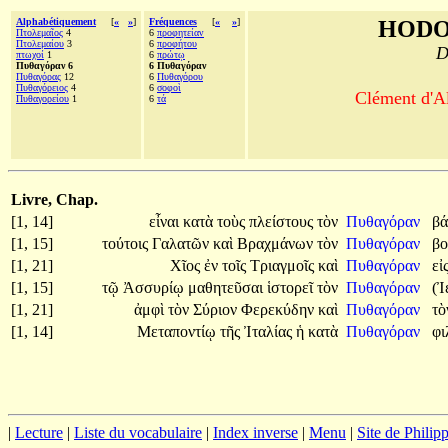
Alphabétiquement
[
«
»
]
Fréquences
[
«
»
]
HODO
Πτολεμαῖος
4
6
προφητείαν
Πτολεμαίου
3
6
προφήτου
D
πτωχοί
1
6
πρώτῳ
Πυθαγόραν 6
6 Πυθαγόραν
Πυθαγόρας
12
6
Πυθαγόρου
Πυθαγόρειος
4
6
σοφοὶ
Clément d'Al
Πυθαγορείου
1
6
τά
Livre, Chap.
[1, 14]
εἶναι
κατὰ
τοὺς
πλείστους
τὸν
Πυθαγόραν
β
[1, 15]
τούτοις
Γαλατῶν
καὶ
Βραχμάνων
τὸν
Πυθαγόραν
βο
[1, 21]
Χῖος
ἐν
τοῖς
Τριαγμοῖς
καὶ
Πυθαγόραν
εἰ
[1, 15]
τῷ
Ἀσσυρίῳ
μαθητεῦσαι
ἱστορεῖ
τὸν
Πυθαγόραν
(Ἰ
[1, 21]
ἀμφὶ
τὸν
Σύριον
Φερεκύδην
καὶ
Πυθαγόραν
τ
[1, 14]
Μεταποντίῳ
τῆς
Ἰταλίας
ἡ
κατὰ
Πυθαγόραν
φι
|
Lecture
|
Liste du vocabulaire
|
Index inverse
|
Menu
|
Site de Phili