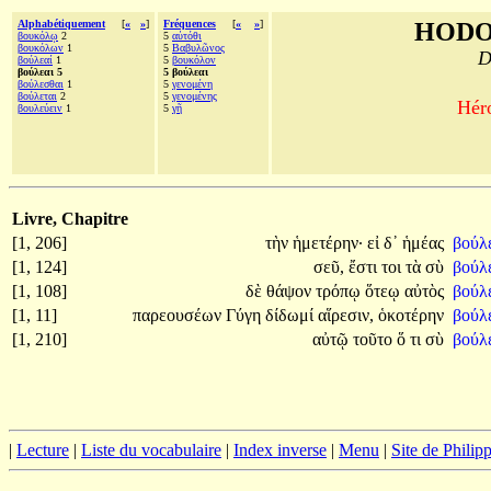
Alphabétiquement
[
«
»
]
Fréquences
[
«
»
]
HODO
βουκόλῳ
2
5
αὐτόθι
βουκόλων
1
5
Βαβυλῶνος
D
βούλεαί
1
5
βουκόλον
βούλεαι 5
5 βούλεαι
βούλεσθαι
1
5
γενομένη
βούλεται
2
5
γενομένης
Héro
βουλεύειν
1
5
γῆ
Livre, Chapitre
[1, 206]
τὴν
ἡμετέρην·
εἰ
δ᾽
ἡμέας
βούλ
[1, 124]
σεῦ,
ἔστι
τοι
τὰ
σὺ
βούλε
[1, 108]
δὲ
θάψον
τρόπῳ
ὅτεῳ
αὐτὸς
βούλ
[1, 11]
παρεουσέων
Γύγη
δίδωμί
αἵρεσιν,
ὁκοτέρην
βούλ
[1, 210]
αὐτῷ
τοῦτο
ὅ
τι
σὺ
βούλ
|
Lecture
|
Liste du vocabulaire
|
Index inverse
|
Menu
|
Site de Phili