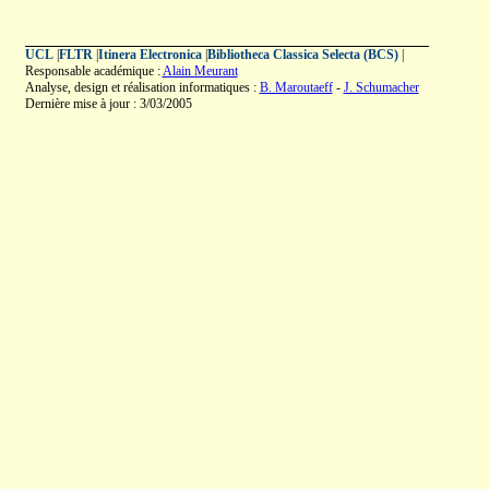
UCL
|
FLTR
|
Itinera Electronica
|
Bibliotheca Classica Selecta (BCS)
|
Responsable académique :
Alain Meurant
Analyse, design et réalisation informatiques :
B. Maroutaeff
-
J. Schumacher
Dernière mise à jour : 3/03/2005