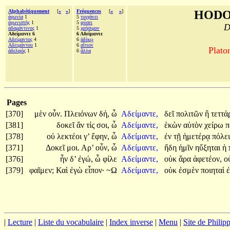
Alphabétiquement
[
«
»
]
Fréquences
[
«
»
]
HODO
ἀγωνία
1
5
τυγχάνει
ἀγωνιστής
1
5
φύσει
D
ἀδαμάντινος
1
5
χρήσιμον
Αδείμαντε 6
6 Αδείμαντε
Αδείμαντος
4
6
ἀδίκῳ
Αδειμάντου
1
6
αἴτιον
Plato
ἀδελφός
1
6
ἄλλα
Pages
[370]
μὲν
οὖν.
Πλειόνων
δή,
ὦ
Αδείμαντε,
δεῖ
πολιτῶν
ἢ
τεττ
[381]
δοκεῖ
ἄν
τίς
σοι,
ὦ
Αδείμαντε,
ἑκὼν
αὑτὸν
χείρω
π
[378]
οὐ
λεκτέοι
γ’
ἔφην,
ὦ
Αδείμαντε,
ἐν
τῇ
ἡμετέρᾳ
πόλει
[371]
Δοκεῖ
μοι.
Αρ’
οὖν,
ὦ
Αδείμαντε,
ἤδη
ἡμῖν
ηὔξηται
ἡ
[376]
ἦν
δ’
ἐγώ,
ὦ
φίλε
Αδείμαντε,
οὐκ
ἄρα
ἀφετέον,
ο
[379]
φαῖμεν;
Καὶ
ἐγὼ
εἶπον·
~Ω
Αδείμαντε,
οὐκ
ἐσμὲν
ποιηταὶ
|
Lecture
|
Liste du vocabulaire
|
Index inverse
|
Menu
|
Site de Phili