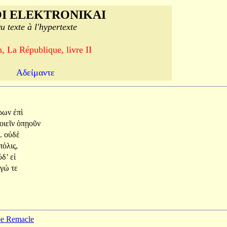
I ELEKTRONIKAI
u texte à l'hypertexte
n, La République, livre II
Αδείμαντε
άρων
ἐπὶ
οιεῖν
ὁπῃοῦν
.
οὐδὲ
πόλις,
ὐδ’
εἰ
ἐγώ
τε
ppe Remacle