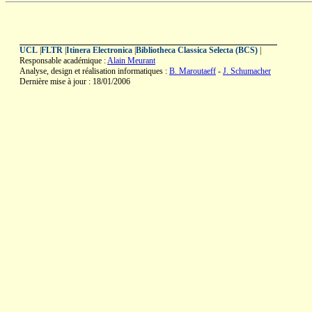
UCL
|
FLTR
|
Itinera Electronica
|
Bibliotheca Classica Selecta (BCS)
|
Responsable académique :
Alain Meurant
Analyse, design et réalisation informatiques :
B. Maroutaeff
-
J. Schumacher
Dernière mise à jour : 18/01/2006