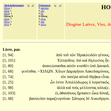
Alphabétiquement
[
«
»
]
Fréquences
[
«
»
]
HO
Οὗτοι
1
9
μάλιστα
οὗτοι
1
9
νῦν
Οὗτός
1
9
Οἱ
Οὗτος 9
9 Οὗτος
οὗτος
7
9
οὕτω
Οὕτω
1
9
παρ
Diogène Laërce, Vies, doc
οὕτω
9
9
πόλιν
Livre, par.
[1, 94]
ἀπὸ
τοῦ
τῶν
Ἡρακλειδῶν
γένους.
[1, 101]
Ἑλληνίδος·
διὸ
καὶ
δίγλωττος
ἦν.
[1, 89]
ἀνανεώσασθαι
αὐτὸν
κτισθὲν
ὑπὸ
Δαναοῦ.
[1, 68]
γενέσθαι.
~ΧΙΛΩΝ.
Χίλων
Δαμαγήτου
Λακεδαιμόνιος.
[1, 74]
τὸν
πατέρα
αὐτοῦ
Θρᾷκα
εἶναι.
[1, 25]
ὧν
ἐστιν
Ἀπολλόδωρος
ὁ
λογιστικός.
[1, 98]
ἀλλὰ
καὶ
τοὺς
μέλλοντας
κόλαζε.
[1, 103]
ἐς
ἀθανάτους
ἥρπασεν
ὦκα
δόναξ.
[1, 68]
βασιλεῦσι
παραζευγνύναι·
Σάτυρος
δὲ
Λυκοῦργον.