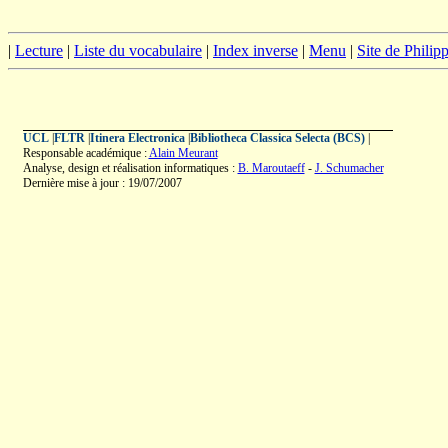
|
Lecture
|
Liste du vocabulaire
|
Index inverse
|
Menu
|
Site de Phili
UCL
|
FLTR
|
Itinera Electronica
|
Bibliotheca Classica Selecta (BCS)
|
Responsable académique :
Alain Meurant
Analyse, design et réalisation informatiques :
B. Maroutaeff
-
J. Schumacher
Dernière mise à jour : 19/07/2007