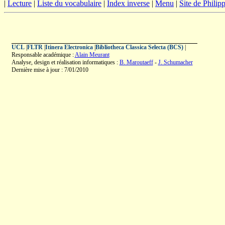
|
Lecture
|
Liste du vocabulaire
|
Index inverse
|
Menu
|
Site de Phili
UCL
|
FLTR
|
Itinera Electronica
|
Bibliotheca Classica Selecta (BCS)
|
Responsable académique :
Alain Meurant
Analyse, design et réalisation informatiques :
B. Maroutaeff
-
J. Schumacher
Dernière mise à jour : 7/01/2010