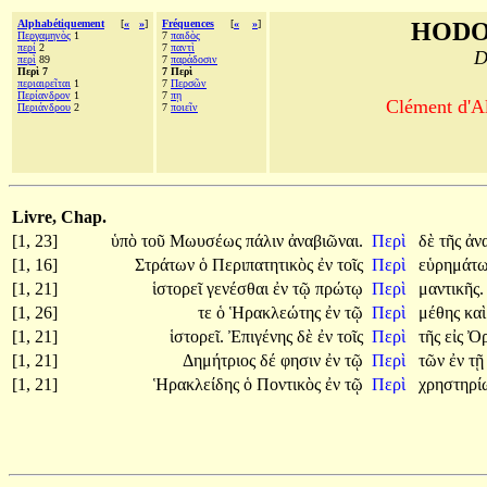
Alphabétiquement
[
«
»
]
Fréquences
[
«
»
]
HODO
Περγαμηνὸς
1
7
παιδὸς
περί
2
7
παντὶ
D
περὶ
89
7
παράδοσιν
Περὶ 7
7 Περὶ
περιαιρεῖται
1
7
Περσῶν
Περίανδρον
1
7
πῃ
Clément d'Al
Περιάνδρου
2
7
ποιεῖν
Livre, Chap.
[1, 23]
ὑπὸ
τοῦ
Μωυσέως
πάλιν
ἀναβιῶναι.
Περὶ
δὲ
τῆς
ἀν
[1, 16]
Στράτων
ὁ
Περιπατητικὸς
ἐν
τοῖς
Περὶ
εὑρημάτ
[1, 21]
ἱστορεῖ
γενέσθαι
ἐν
τῷ
πρώτῳ
Περὶ
μαντικῆς.
[1, 26]
τε
ὁ
Ἡρακλεώτης
ἐν
τῷ
Περὶ
μέθης
κα
[1, 21]
ἱστορεῖ.
Ἐπιγένης
δὲ
ἐν
τοῖς
Περὶ
τῆς
εἰς
Ὀ
[1, 21]
Δημήτριος
δέ
φησιν
ἐν
τῷ
Περὶ
τῶν
ἐν
τ
[1, 21]
Ἡρακλείδης
ὁ
Ποντικὸς
ἐν
τῷ
Περὶ
χρηστηρί