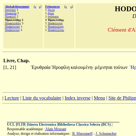
Alphabétiquement
[
«
»
]
Fréquences
[
«
»
]
HODO
ἠπίστατο
1
1
ᾐόνος
Ἡρακλέα
2
1
ἤπιοι
D
Ἡρακλεῖ
2
1
ἠπίστατο
Ἡρακλείδης 1
1 Ἡρακλείδης
Ἡρακλειδῶν
5
1
Ἡράκλειτον
Ἡράκλειτον
1
1
Ἡρακλεώτης
Clément d'Al
Ἡράκλειτος
3
1
Ἡρακλεώτου
Livre, Chap.
[1, 21]
Ἐρυθραία
Ἡροφίλη
καλουμένη·
μέμνηται
τούτων
Ἡρ
|
Lecture
|
Liste du vocabulaire
|
Index inverse
|
Menu
|
Site de Phili
UCL
|
FLTR
|
Itinera Electronica
|
Bibliotheca Classica Selecta (BCS)
|
Responsable académique :
Alain Meurant
Analyse, design et réalisation informatiques :
B. Maroutaeff
-
J. Schumacher