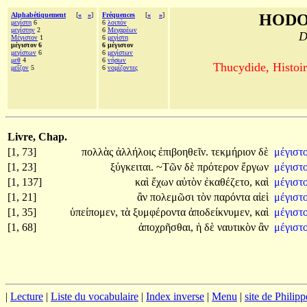
Alphabétiquement
[
«
»
]
Fréquences
[
«
»
]
HODO
μεγίστη
6
6
λοιπὸν
μεγίστην
2
6
Μεγαρέων
D
Μέγιστον
1
6
μεγίστη
μέγιστον 6
6 μέγιστον
μεγίστων
6
6
μεγίστων
μεθ
4
6
νήσων
Thucydide, Histoir
μεῖζον
5
6
νομίζοντες
Livre, Chap.
[1, 73]
πολλὰς
ἀλλήλοις
ἐπιβοηθεῖν.
τεκμήριον
δὲ
μέγιστ
[1, 23]
ξύγκειται.
~Τῶν
δὲ
πρότερον
ἔργων
μέγιστ
[1, 137]
καὶ
ἔχων
αὐτὸν
ἐκαθέζετο,
καὶ
μέγιστ
[1, 21]
ἂν
πολεμῶσι
τὸν
παρόντα
αἰεὶ
μέγιστ
[1, 35]
ὑπείπομεν,
τὰ
ξυμφέροντα
ἀποδείκνυμεν,
καὶ
μέγιστ
[1, 68]
ἀποχρῆσθαι,
ἡ
δὲ
ναυτικὸν
ἂν
μέγιστ
|
Lecture
|
Liste du vocabulaire
|
Index inverse
|
Menu
|
site de Philip