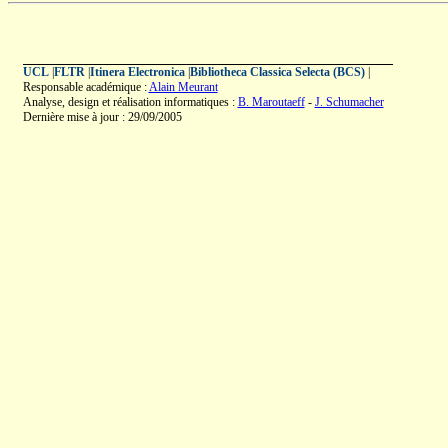
UCL
|
FLTR
|
Itinera Electronica
|
Bibliotheca Classica Selecta (BCS)
|
Responsable académique :
Alain Meurant
Analyse, design et réalisation informatiques :
B. Maroutaeff
-
J. Schumacher
Dernière mise à jour : 29/09/2005