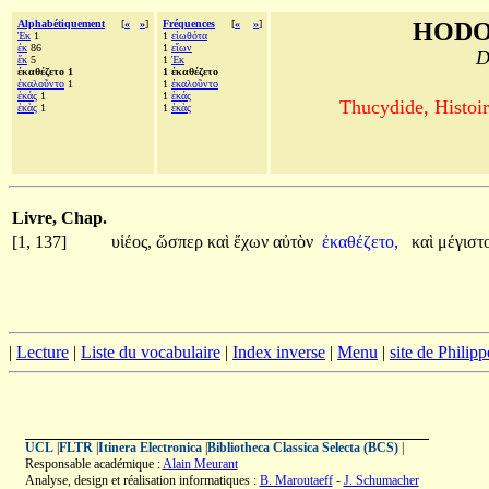
Alphabétiquement
[
«
»
]
Fréquences
[
«
»
]
HODO
Ἐκ
1
1
εἰωθότα
ἐκ
86
1
εἴων
D
ἔκ
5
1
Ἐκ
ἐκαθέζετο 1
1 ἐκαθέζετο
ἐκαλοῦντο
1
1
ἐκαλοῦντο
ἑκάς
1
1
ἑκάς
Thucydide, Histoir
ἑκὰς
1
1
ἑκὰς
Livre, Chap.
[1, 137]
υἱέος,
ὥσπερ
καὶ
ἔχων
αὐτὸν
ἐκαθέζετο,
καὶ
μέγιστ
|
Lecture
|
Liste du vocabulaire
|
Index inverse
|
Menu
|
site de Philip
UCL
|
FLTR
|
Itinera Electronica
|
Bibliotheca Classica Selecta (BCS)
|
Responsable académique :
Alain Meurant
Analyse, design et réalisation informatiques :
B. Maroutaeff
-
J. Schumacher