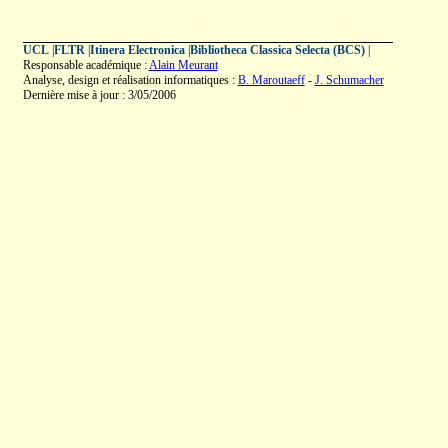
UCL
|
FLTR
|
Itinera Electronica
|
Bibliotheca Classica Selecta (BCS)
|
Responsable académique :
Alain Meurant
Analyse, design et réalisation informatiques :
B. Maroutaeff
-
J. Schumacher
Dernière mise à jour : 3/05/2006