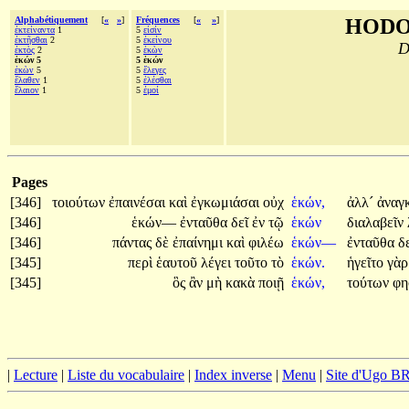
Alphabétiquement
[
«
»
]
Fréquences
[
«
»
]
HODO
ἐκτείναντα
1
5
εἰσίν
ἐκτῆσθαι
2
5
ἐκείνου
D
ἐκτὸς
2
5
ἑκὼν
ἑκών 5
5 ἑκών
ἑκὼν
5
5
ἔλεγες
ἔλαθεν
1
5
ἑλέσθαι
ἔλαιον
1
5
ἐμοί
Pages
[346]
τοιούτων
ἐπαινέσαι
καὶ
ἐγκωμιάσαι
οὐχ
ἑκών,
ἀλλ´
ἀναγ
[346]
ἑκών—
ἐνταῦθα
δεῖ
ἐν
τῷ
ἑκών
διαλαβεῖν
[346]
πάντας
δὲ
ἐπαίνημι
καὶ
φιλέω
ἑκών—
ἐνταῦθα
δ
[345]
περὶ
ἑαυτοῦ
λέγει
τοῦτο
τὸ
ἑκών.
ἡγεῖτο
γὰ
[345]
ὃς
ἂν
μὴ
κακὰ
ποιῇ
ἑκών,
τούτων
φη
|
Lecture
|
Liste du vocabulaire
|
Index inverse
|
Menu
|
Site d'Ugo 