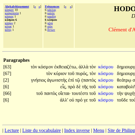
Alphabétiquement
[
«
»
]
Fréquences
[
«
»
]
HODO
κόσμον
10
6
κάλλος
κοσμοποιία
1
6
καλὸν
D
κόσμος
1
6
καρδίᾳ
κόσμου 6
6 κόσμου
κόσμῳ
2
6
μέγα
κότας
1
6
οἷόν
Clément d'A
κότες
1
6
ὄντων
Paragraphes
[63]
τὸν
κόσμον
ἐκθειαζέτω,
ἀλλὰ
τὸν
κόσμου
δημιουρ
[67]
τὸν
κύριον
τοῦ
πυρός,
τὸν
κόσμου
δημιουργ
[2]
γνήσιος
ἀγωνιστὴς
ἐπὶ
τῷ
(παντὸς
κόσμου
θεάτρῳ
σ
[6]
εἷς,
πρὸ
δὲ
τῆς
τοῦ
κόσμου
καταβολ
[66]
τοῦ
παντὸς
οἴεται·
τουτέστι
τοῦ
κόσμου
τὴν
ψυχ
[6]
ἀλλ'
οὐ
πρό
γε
τοῦ
κόσμου
τοῦδε
το
|
Lecture
|
Liste du vocabulaire
|
Index inverse
|
Menu
|
Site de Phili