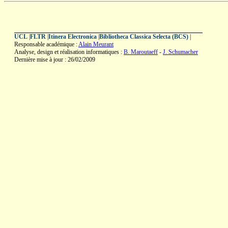
UCL
|
FLTR
|
Itinera Electronica
|
Bibliotheca Classica Selecta (BCS)
|
Responsable académique :
Alain Meurant
Analyse, design et réalisation informatiques :
B. Maroutaeff
-
J. Schumacher
Dernière mise à jour : 26/02/2009