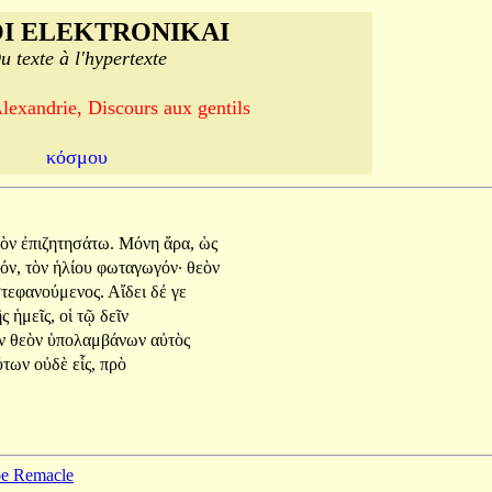
I ELEKTRONIKAI
u texte à l'hypertexte
lexandrie, Discours aux gentils
κόσμου
γὸν
ἐπιζητησάτω.
Μόνη
ἄρα,
ὡς
όν,
τὸν
ἡλίου
φωταγωγόν·
θεὸν
τεφανούμενος.
Αἴδει
δέ
γε
ῆς
ἡμεῖς,
οἱ
τῷ
δεῖν
ὴν
θεὸν
ὑπολαμβάνων
αὐτὸς
ύτων
οὐδὲ
εἷς,
πρὸ
ppe Remacle