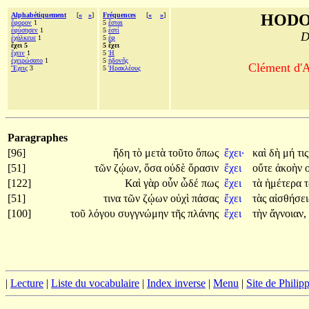
Alphabétiquement
[
«
»
]
Fréquences
[
«
»
]
HODO
ἔφορον
1
5
ἔσται
ἐφύσησεν
1
5
ἐστί
D
ἐχάλκευε
1
5
ἐφ
ἔχει 5
5 ἔχει
ἔχειν
1
5
Ἡ
ἐχειρώσατο
1
5
ἡδονῆς
Clément d'A
Ἔχεις
3
5
Ἡρακλέους
Paragraphes
[96]
ἤδη
τὸ
μετὰ
τοῦτο
ὅπως
ἔχει·
καὶ
δὴ
μή
τι
[51]
τῶν
ζῴων,
ὅσα
οὐδὲ
ὅρασιν
ἔχει
οὔτε
ἀκοὴν
[122]
Καὶ
γὰρ
οὖν
ὧδέ
πως
ἔχει
τὰ
ἡμέτερα
[51]
τινα
τῶν
ζῴων
οὐχὶ
πάσας
ἔχει
τὰς
αἰσθήσει
[100]
τοῦ
λόγου
συγγνώμην
τῆς
πλάνης
ἔχει
τὴν
ἄγνοιαν,
|
Lecture
|
Liste du vocabulaire
|
Index inverse
|
Menu
|
Site de Phili