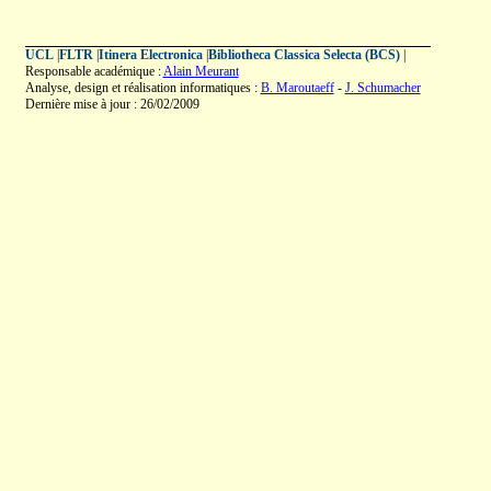
UCL
|
FLTR
|
Itinera Electronica
|
Bibliotheca Classica Selecta (BCS)
|
Responsable académique :
Alain Meurant
Analyse, design et réalisation informatiques :
B. Maroutaeff
-
J. Schumacher
Dernière mise à jour : 26/02/2009